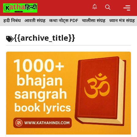
Skip
to
content
Me
हिंदी निबंध
आरती संग्रह
कथा नोट्स PDF
चालीसा संग्रह
ध्यान मंत्र संग्रह
{{archive_title}}