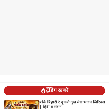
ट्रेंडिंग ख़बरें
बाँके बिहारी रे दूर करो दुख मेरा भजन लिरिक्स
| हिंदी व रोमन