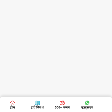
होम
हिंदी निबंध
500+ भजन
व्हाट्सएप