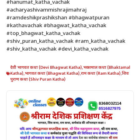
#hanumat_katha_vachak
#acharyashivammishrajimahraj
#ramdeshikprashikshan #bhagwatpuran
#kathavachak #bhagwat_katha_vachak
#top_bhagwat_katha_vachak
#shiv_puran_katha_vachak #ram_katha_vachak
#shiv_katha_vachak #devi_katha_vachak
देवी भागवत कथा (Devi Bhagwat Katha)
,
भक्तमाल कथा (Bhaktamal
Katha)
,
भागवत कथा (Bhagwat Katha)
,
राम कथा (Ram Katha)
,
शिव
पुराण कथा (Shiv Puran Katha)