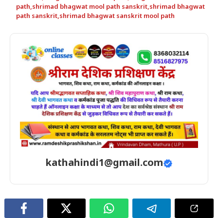
path
,
shrimad bhagwat mool path sanskrit
,
shrimad bhagwat
path sanskrit
,
shrimad bhagwat sanskrit mool path
kathahindi1@gmail.com