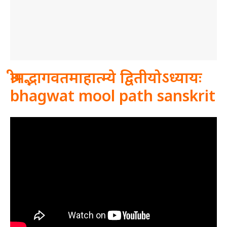
श्रीमद्भागवतमाहात्म्ये द्वितीयोऽध्यायः
bhagwat mool path sanskrit