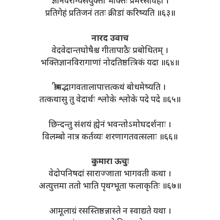
ज्ञानवैराग्यसंयुक्ता भक्तिः प्रेमरसावहा ।
प्रतिगेहं प्रतिजनं ततः क्रीडां करिष्यति ॥६३॥
नारद उवाच
वेदवेदान्तघोषैश्च गीतापाठैः प्रबोधितम् ।
भक्तिज्ञानविरागाणां नोदतिष्ठत्त्रिकं यदा ॥६४॥
श्रीमद्भागवतालापात्तत्कथं बोधमेष्यति ।
तत्कथासु तु वेदार्थः श्लोके श्लोके पदे पदे ॥६५॥
छिन्दन्तु संशयं ह्येनं भवन्तोऽमोघदर्शनाः ।
विलम्बो नात्र कर्तव्यः शरणागतवत्सलाः ॥६६॥
कुमारा ऊचुः
वेदोपनिषदां साराज्जाता भागवती कथा ।
अत्युत्तमा ततो भाति पृथग्भूता फलाकृतिः ॥६७॥
आमूलाग्रं रसस्तिष्ठन्नास्ते न स्वाद्यते यथा ।