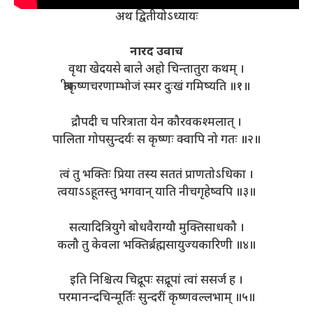
अथ द्वितीयोऽध्यायः
नारद उवाच
वृथा खेदयसे बाले अहो चिन्तातुरा कथम् ।
श्रीकृष्णचरणाम्भोजं स्मर दुःखं गमिष्यति ॥१॥
द्रौपदी च परित्राता येन कौरवकश्मलात् ।
पालिता गोपसुन्दर्यः स कृष्णः क्वापि नो गतः ॥२॥
त्वं तु भक्तिः प्रिया तस्य सततं प्राणतोऽधिका ।
त्वयाऽऽहूतस्तु भगवान् याति नीचगृहेष्वपि ॥३॥
सत्यादित्रियुगे बोधवैराग्यौ मुक्तिसाधकौ ।
कलौ तु केवला भक्तिर्ब्रह्मसायुज्यकारिणी ॥४॥
इति निश्चित्य चिद्रूपः सद्रूपां त्वां ससर्ज ह ।
परमानन्दचिन्मूर्तिः सुन्दरीं कृष्णवल्लभाम् ॥५॥