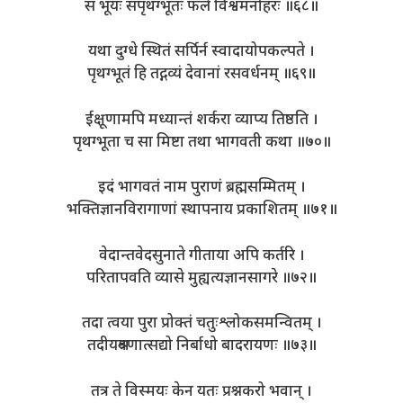
स भूयः संपृथग्भूतः फले विश्वमनोहरः ॥६८॥
यथा दुग्धे स्थितं सर्पिर्न स्वादायोपकल्पते ।
पृथग्भूतं हि तद्गव्यं देवानां रसवर्धनम् ॥६९॥
ईक्षूणामपि मध्यान्तं शर्करा व्याप्य तिष्ठति ।
पृथग्भूता च सा मिष्टा तथा भागवती कथा ॥७०॥
इदं भागवतं नाम पुराणं ब्रह्मसम्मितम् ।
भक्तिज्ञानविरागाणां स्थापनाय प्रकाशितम् ॥७१॥
वेदान्तवेदसुनाते गीताया अपि कर्तरि ।
परितापवति व्यासे मुह्यत्यज्ञानसागरे ॥७२॥
तदा त्वया पुरा प्रोक्तं चतुःश्लोकसमन्वितम् ।
तदीयश्रवणात्सद्यो निर्बाधो बादरायणः ॥७३॥
तत्र ते विस्मयः केन यतः प्रश्नकरो भवान् ।