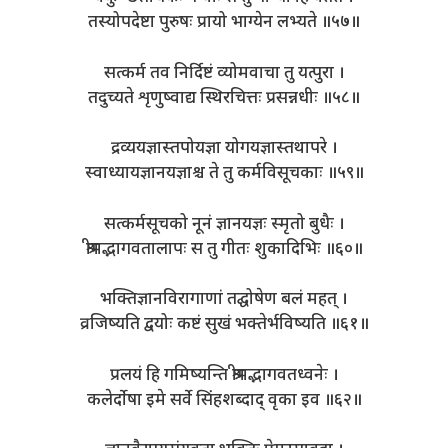
तस्योपदेष्टा पुरुषः प्रायो भाग्येन लभ्यते ॥५७॥
सत्कर्म तव निर्दिष्टं व्योमवाचा तु यत्पुरा ।
तदुच्यते शृणुष्वाद्य स्थिरचित्तः प्रसन्नधीः ॥५८॥
द्रव्ययज्ञास्तपोयज्ञा योगयज्ञास्तथापरे ।
स्वाध्यायज्ञानयज्ञाश्च ते तु कर्मविसूचकाः ॥५९॥
सत्कर्मसूचको नूनं ज्ञानयज्ञः स्मृतो बुधैः ।
श्रीमद्भागवतालापः स तु गीतः शुकादिभिः ॥६०॥
भक्तिज्ञानविरागाणां तद्घोषेण बलं महत् ।
व्रजिष्यति द्वयोः कष्टं सुखं भक्तेर्भविष्यति ॥६१॥
प्रलयं हि गमिष्यन्ति श्रीमद्भागवतध्वनेः ।
कलेर्दोषा इमे सर्वे सिंहशब्दाद् वृका इव ॥६२॥