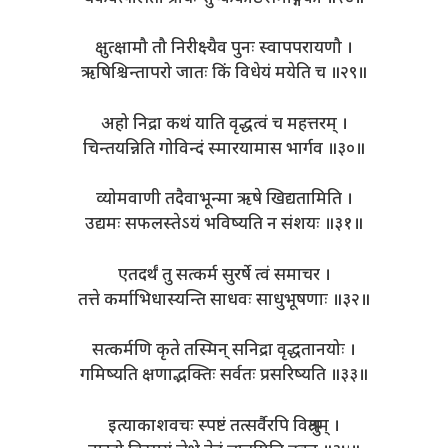
क्षुत्क्षामौ तौ निरीक्ष्यैव पुनः स्वापपरायणौ ।
ऋषिश्चिन्तापरो जातः किं विधेयं मयेति च ॥२९॥
अहो निद्रा कथं याति वृद्धत्वं च महत्तरम् ।
चिन्तयन्निति गोविन्दं स्मारयामास भार्गव ॥३०॥
व्योमवाणी तदैवाभून्मा ऋषे खिद्यतामिति ।
उद्यमः सफलस्तेऽयं भविष्यति न संशयः ॥३१॥
एतदर्थं तु सत्कर्म सुरर्षे त्वं समाचर ।
तत्ते कर्माभिधास्यन्ति साधवः साधुभूषणाः ॥३२॥
सत्कर्मणि कृते तस्मिन् सनिद्रा वृद्धतानयोः ।
गमिष्यति क्षणाद्भक्तिः सर्वतः प्रसरिष्यति ॥३३॥
इत्याकाशवचः स्पष्टं तत्सर्वैरपि विश्रुतम् ।