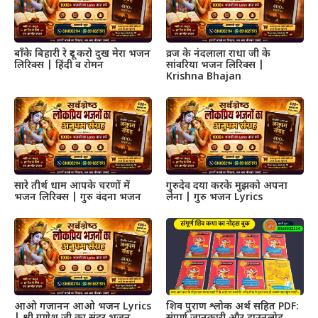
बाँके बिहारी रे दूर करो दुख मेरा भजन
व्रज के नंदलाला राधा जी के
लिरिक्स | हिंदी व रोमन
सांवरिया भजन लिरिक्स |
Krishna Bhajan
सारे तीर्थ धाम आपके चरणों में
गुरुदेव दया करके मुझको अपना
भजन लिरिक्स | गुरु वंदना भजन
लेना | गुरु भजन Lyrics
आओ गजानन आओ भजन Lyrics
शिव पुराण श्लोक अर्थ सहित PDF: