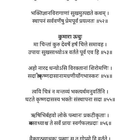
भक्तिज्ञानविरागाणां सुखमुत्पद्यते कथम् ।
स्थापनं सर्ववर्णेषु प्रेमपूर्वं प्रयत्नतः ॥५२॥
कुमारा ऊचुः
मा चिन्तां कुरु देवर्षे हर्षं चित्ते समावह ।
उपायः सुखसाध्योऽत्र वर्तते पूर्व एव हि ॥५३॥
अहो नारद धन्योऽसि विरक्तानां शिरोमणिः ।
सदा श्रीकृष्णदासानामग्रणीर्योगभास्करः ॥५४॥
त्वयि चित्रं न मन्तव्यं भक्त्यर्थमनुवर्तिनि ।
घटते कृष्णदासस्य भक्तेः संस्थापना सदा ॥५५॥
ऋषिभिर्बहवो लोके पन्थानः प्रकटीकृताः ।
श्रमसाध्याश्च ते सर्वे प्रायः स्वर्गफलप्रदाः ॥५६॥
वैकुण्ठसाधकः पन्थाः स तु गोप्यो हि वर्तते ।