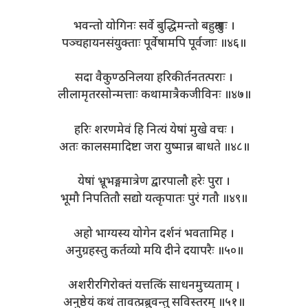
भवन्तो योगिनः सर्वे बुद्धिमन्तो बहुश्रुताः ।
पञ्चहायनसंयुक्ताः पूर्वेषामपि पूर्वजाः ॥४६॥
सदा वैकुण्ठनिलया हरिकीर्तनतत्पराः ।
लीलामृतरसोन्मत्ताः कथामात्रैकजीविनः ॥४७॥
हरिः शरणमेवं हि नित्यं येषां मुखे वचः ।
अतः कालसमादिष्टा जरा युष्मान्न बाधते ॥४८॥
येषां भ्रूभङ्गमात्रेण द्वारपालौ हरेः पुरा ।
भूमौ निपतितौ सद्यो यत्कृपातः पुरं गतौ ॥४९॥
अहो भाग्यस्य योगेन दर्शनं भवतामिह ।
अनुग्रहस्तु कर्तव्यो मयि दीने दयापरैः ॥५०॥
अशरीरगिरोक्तं यत्तत्किं साधनमुच्यताम् ।
अनुष्ठेयं कथं तावत्प्रब्रुवन्तु सविस्तरम् ॥५१॥