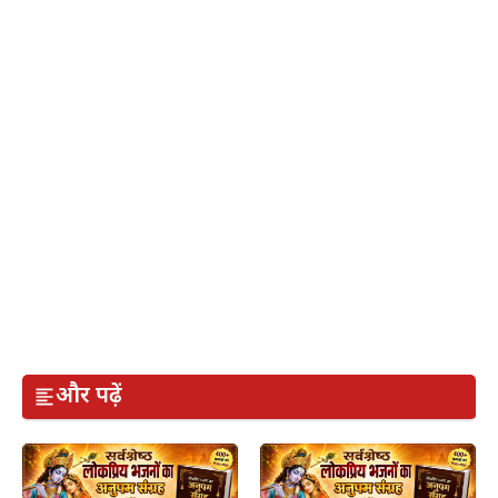
और पढ़ें