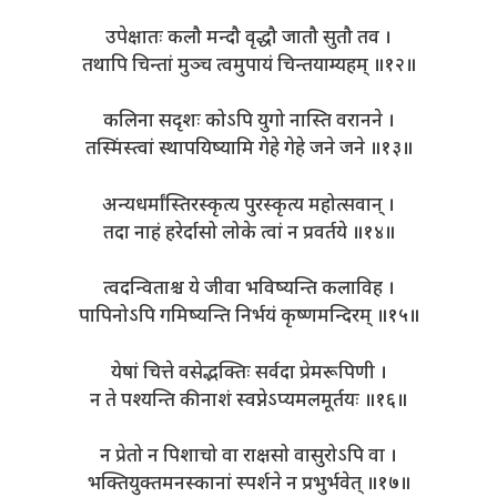
उपेक्षातः कलौ मन्दौ वृद्धौ जातौ सुतौ तव ।
तथापि चिन्तां मुञ्च त्वमुपायं चिन्तयाम्यहम् ॥१२॥
कलिना सदृशः कोऽपि युगो नास्ति वरानने ।
तस्मिंस्त्वां स्थापयिष्यामि गेहे गेहे जने जने ॥१३॥
अन्यधर्मांस्तिरस्कृत्य पुरस्कृत्य महोत्सवान् ।
तदा नाहं हरेर्दासो लोके त्वां न प्रवर्तये ॥१४॥
त्वदन्विताश्च ये जीवा भविष्यन्ति कलाविह ।
पापिनोऽपि गमिष्यन्ति निर्भयं कृष्णमन्दिरम् ॥१५॥
येषां चित्ते वसेद्भक्तिः सर्वदा प्रेमरूपिणी ।
न ते पश्यन्ति कीनाशं स्वप्नेऽप्यमलमूर्तयः ॥१६॥
न प्रेतो न पिशाचो वा राक्षसो वासुरोऽपि वा ।
भक्तियुक्तमनस्कानां स्पर्शने न प्रभुर्भवेत् ॥१७॥