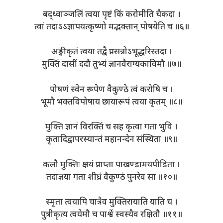
बद्ध्वाञ्जलिं त्वया पृष्टं किं करोमीति चैकदा ।
त्वां तदाऽऽज्ञापयत्कृष्णो मद्भक्तान् पोषयेति च ॥६॥
अङ्गीकृतं त्वया तद्वै प्रसन्नोऽभूद्धरिस्तदा ।
मुक्तिं दासीं ददौ तुभ्यं ज्ञानवैराग्यकाविमौ ॥७॥
पोषणं स्वेन रूपेण वैकुण्ठे त्वं करोषि च ।
भूमौ भक्तविपोषाय छायारूपं त्वया कृतम् ॥८॥
मुक्ति ज्ञानं विरक्तिं च सह कृत्वा गता भुवि ।
कृतादिद्वापरस्यान्तं महानन्देन संस्थिता ॥९॥
कलौ मुक्तिः क्षयं प्राप्ता पाखण्डामयपीडिता ।
तदाज्ञया गता शीघ्रं वैकुण्ठं पुनरेव सा ॥१०॥
स्मृता त्वयापि चात्रैव मुक्तिरायाति याति च ।
पुत्रीकृत्य त्वयेमौ च पार्श्वे स्वस्यैव रक्षितौ ॥११॥