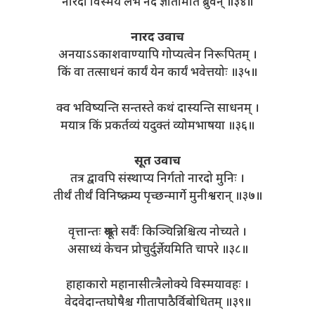
नारदो विस्मयं लेभे नेदं ज्ञातमिति ब्रुवन् ॥३४॥
नारद उवाच
अनयाऽऽकाशवाण्यापि गोप्यत्वेन निरूपितम् ।
किं वा तत्साधनं कार्यं येन कार्यं भवेत्तयोः ॥३५॥
क्व भविष्यन्ति सन्तस्ते कथं दास्यन्ति साधनम् ।
मयात्र किं प्रकर्तव्यं यदुक्तं व्योमभाषया ॥३६॥
सूत उवाच
तत्र द्वावपि संस्थाप्य निर्गतो नारदो मुनिः ।
तीर्थं तीर्थं विनिष्क्रम्य पृच्छन्मार्गे मुनीश्वरान् ॥३७॥
वृत्तान्तः श्रूयते सर्वैः किञ्चिन्निश्चित्य नोच्यते ।
असाध्यं केचन प्रोचुर्दुर्ज्ञेयमिति चापरे ॥३८॥
हाहाकारो महानासीत्त्रैलोक्ये विस्मयावहः ।
वेदवेदान्तघोषैश्च गीतापाठैर्विबोधितम् ॥३९॥