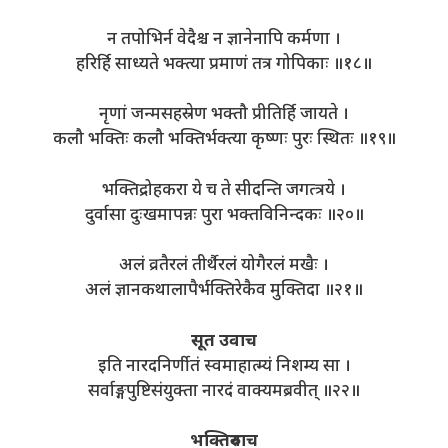
न तपोभिर्न वेदैश्च न ज्ञानेनापि कर्मणा ।
हरिर्हि साध्यते भक्त्या प्रमाणं तत्र गोपिकाः ॥१८॥
नृणां जन्मसहस्रेण भक्तौ प्रीतिर्हि जायते ।
कलौ भक्तिः कलौ भक्तिर्भक्त्या कृष्णः पुरः स्थितः ॥१९॥
भक्तिद्रोहकरा ये च ते सीदन्ति जगत्त्रये ।
दुर्वासा दुःखमापन्नः पुरा भक्तविनिन्दकः ॥२०॥
अलं व्रतैरलं तीर्थैरलं योगैरलं मखैः ।
अलं ज्ञानकथालापैर्भक्तिरेकैव मुक्तिदा ॥२१॥
सूत उवाच
इति नारदनिर्णीतं स्वमाहात्म्यं निशम्य सा ।
सर्वाङ्गपुष्टिसंयुक्ता नारदं वाक्यमब्रवीत् ॥२२॥
भक्तिरुवाच