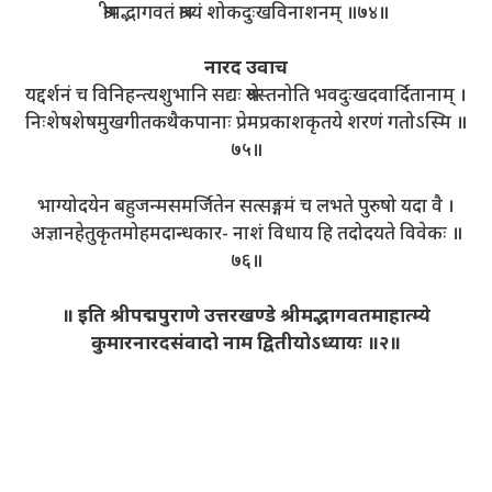
श्रीमद्भागवतं श्राव्यं शोकदुःखविनाशनम् ॥७४॥
नारद उवाच
यद्दर्शनं च विनिहन्त्यशुभानि सद्यः श्रेयस्तनोति भवदुःखदवार्दितानाम् ।
निःशेषशेषमुखगीतकथैकपानाः प्रेमप्रकाशकृतये शरणं गतोऽस्मि ॥
७५॥
भाग्योदयेन बहुजन्मसमर्जितेन सत्सङ्गमं च लभते पुरुषो यदा वै ।
अज्ञानहेतुकृतमोहमदान्धकार- नाशं विधाय हि तदोदयते विवेकः ॥
७६॥
॥ इति श्रीपद्मपुराणे उत्तरखण्डे श्रीमद्भागवतमाहात्म्ये
कुमारनारदसंवादो नाम द्वितीयोऽध्यायः ॥२॥