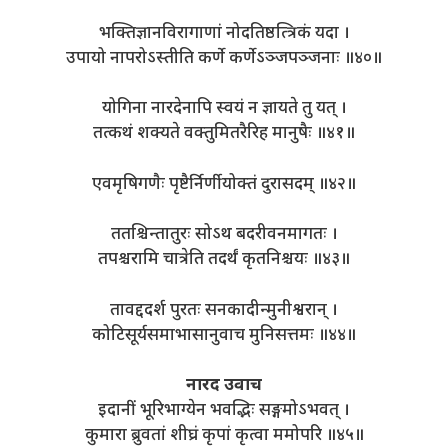
भक्तिज्ञानविरागाणां नोदतिष्ठत्त्रिकं यदा ।
उपायो नापरोऽस्तीति कर्णे कर्णेऽञ्जपञ्जनाः ॥४०॥
योगिना नारदेनापि स्वयं न ज्ञायते तु यत् ।
तत्कथं शक्यते वक्तुमितरैरिह मानुषैः ॥४१॥
एवमृषिगणैः पृष्टैर्निर्णीयोक्तं दुरासदम् ॥४२॥
ततश्चिन्तातुरः सोऽथ बदरीवनमागतः ।
तपश्चरामि चात्रेति तदर्थं कृतनिश्चयः ॥४३॥
तावद्ददर्श पुरतः सनकादीन्मुनीश्वरान् ।
कोटिसूर्यसमाभासानुवाच मुनिसत्तमः ॥४४॥
नारद उवाच
इदानीं भूरिभाग्येन भवद्भिः सङ्गमोऽभवत् ।
कुमारा ब्रुवतां शीघ्रं कृपां कृत्वा ममोपरि ॥४५॥