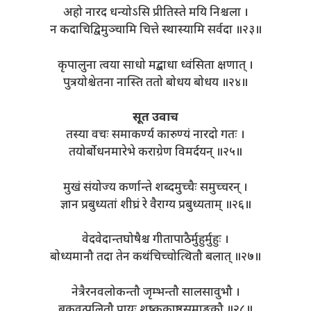
अहो नारद धन्योऽसि प्रीतिस्ते मयि निश्चला ।
न कदाचिद्विमुञ्चामि चित्ते स्थास्यामि सर्वदा ॥२३॥
कृपालुना त्वया साधो मद्बाधा ध्वंसिता क्षणात् ।
पुत्रयोश्चेतना नास्ति ततो बोधय बोधय ॥२४॥
सूत उवाच
तस्या वचः समाकर्ण्य कारुण्यं नारदो गतः ।
तयोर्बोधनमारेभे कराग्रेण विमर्दयन् ॥२५॥
मुखं संयोज्य कर्णान्ते शब्दमुच्चैः समुच्चरन् ।
ज्ञान प्रबुध्यतां शीघ्रं रे वैराग्य प्रबुध्यताम् ॥२६॥
वेदवेदान्तघोषैश्च गीतापाठैर्मुहुर्मुहुः ।
बोध्यमानौ तदा तेन कथंचिच्चोत्थितौ बलात् ॥२७॥
नेत्रैरनवलोकन्तौ जृम्भन्तौ सालसावुभौ ।
बकवत्पलितौ प्रायः शुष्ककाष्ठसमाङ्गकौ ॥२८॥