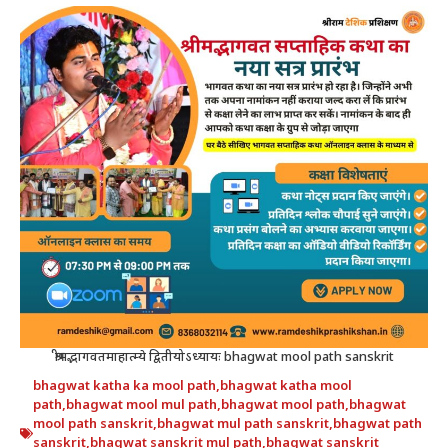
श्रीमद्भागवतमाहात्म्ये द्वितीयोऽध्यायः bhagwat mool path sanskrit
bhagwat katha ka mool path
,
bhagwat katha mool
path
,
bhagwat mool mul path
,
bhagwat mool path
,
bhagwat
mool path sanskrit
,
bhagwat mul path sanskrit
,
bhagwat path
sanskrit
,
bhagwat sanskrit mul path
,
bhagwat sanskrit