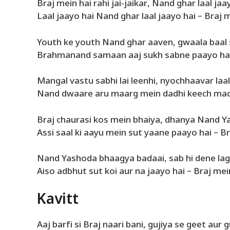
Braj mein hai rahi jai-jaikar, Nand ghar laal jaa
Laal jaayo hai Nand ghar laal jaayo hai – Braj
Youth ke youth Nand ghar aaven, gwaala baal s
Brahmanand samaan aaj sukh sabne paayo hai
Mangal vastu sabhi lai leenhi, nyochhaavar laal
Nand dwaare aru maarg mein dadhi keech mac
Braj chaurasi kos mein bhaiya, dhanya Nand Y
Assi saal ki aayu mein sut yaane paayo hai – B
Nand Yashoda bhaagya badaai, sab hi dene lag
Aiso adbhut sut koi aur na jaayo hai – Braj me
Kavitt
Aaj barfi si Braj naari bani, gujiya se geet aur 