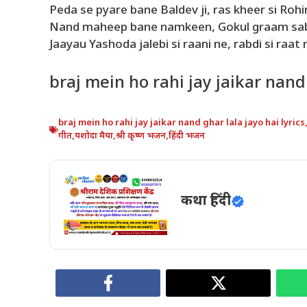
Peda se pyare bane Baldev ji, ras kheer si Rohi
Nand maheep bane namkeen, Gokul graam sa
Jaayau Yashoda jalebi si raani ne, rabdi si raat
braj mein ho rahi jay jaikar nand 
braj mein ho rahi jay jaikar nand ghar lala jayo hai lyrics
गीत
,
यशोदा मैया
,
श्री कृष्ण भजन
,
हिंदी भजन
कथा हिंदी