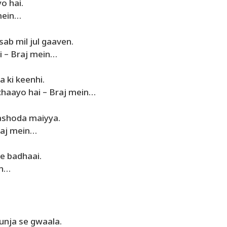
yo hai.
 mein…
ab mil jul gaaven.
 – Braj mein…
a ki keenhi.
haayo hai – Braj mein…
ashoda maiyya.
raj mein…
e badhaai.
in…
gunja se gwaala.