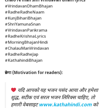
chalo re man shri vrindavan dham lyrics
#VrindavanDhamBhajan
#RadheRadheNaam
#KunjBihariBhajan
#ShriYamunaSnan
#VrindavanParikrama
#RadheKrishnaLyrics
#MorningBhajanHindi
#ChalauManVrindavan
#RadheRadheJap
#KathahindiBhajan
प्रेरणा (Motivation for readers):
यदि आपको यह भजन पसंद आया और हमेशा
शुद्ध, सटीक एवं सरल भजन लिरिक्स चाहिए, तो
हमारी वेबसाइट
www.kathahindi.com
को