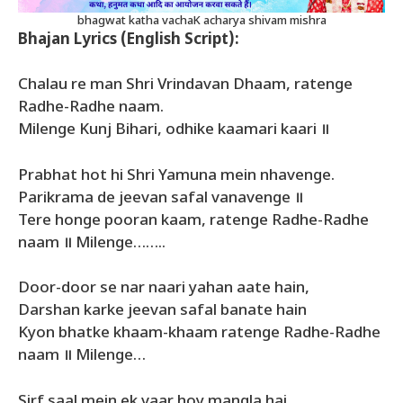
bhagwat katha vachaK acharya shivam mishra
Bhajan Lyrics (English Script):
Chalau re man Shri Vrindavan Dhaam, ratenge
Radhe-Radhe naam.
Milenge Kunj Bihari, odhike kaamari kaari ॥
Prabhat hot hi Shri Yamuna mein nhavenge.
Parikrama de jeevan safal vanavenge ॥
Tere honge pooran kaam, ratenge Radhe-Radhe
naam ॥ Milenge……..
Door-door se nar naari yahan aate hain,
Darshan karke jeevan safal banate hain
Kyon bhatke khaam-khaam ratenge Radhe-Radhe
naam ॥ Milenge…
Sirf saal mein ek vaar hoy mangla hai