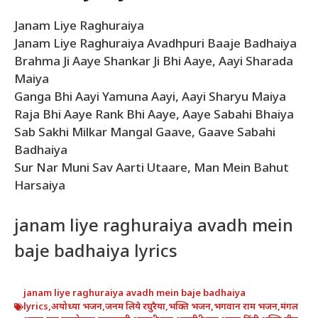
Janam Liye Raghuraiya
Janam Liye Raghuraiya Avadhpuri Baaje Badhaiya
Brahma Ji Aaye Shankar Ji Bhi Aaye, Aayi Sharada
Maiya
Ganga Bhi Aayi Yamuna Aayi, Aayi Sharyu Maiya
Raja Bhi Aaye Rank Bhi Aaye, Aaye Sabahi Bhaiya
Sab Sakhi Milkar Mangal Gaave, Gaave Sabahi
Badhaiya
Sur Nar Muni Sav Aarti Utaare, Man Mein Bahut
Harsaiya
janam liye raghuraiya avadh mein
baje badhaiya lyrics
janam liye raghuraiya avadh mein baje badhaiya
lyrics
,
अयोध्या भजन
,
जनम लिये रघुरैया
,
भक्ति भजन
,
भगवान राम भजन
,
मंगल