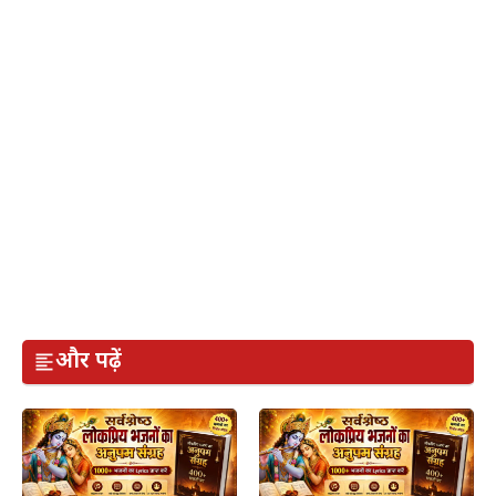
और पढ़ें