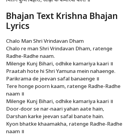
मिलेंगे कुंज बिहारी, ओढ़ी के कमरिया कारी ॥
Bhajan Text Krishna Bhajan
Lyrics
Chalo Man Shri Vrindavan Dham
Chalo re man Shri Vrindavan Dham, ratenge
Radhe-Radhe naam.
Milenge Kunj Bihari, odhike kamariya kaari ॥
Praatah hote hi Shri Yamuna mein nahaenge.
Parikrama de jeevan safal banaenge ॥
Tere honge poorn kaam, ratenge Radhe-Radhe
naam ॥
Milenge Kunj Bihari, odhike kamariya kaari ॥
Door-door se nar-naari yahan aate hain,
Darshan karke jeevan safal banate hain.
Kyon bhatke khaamakha, ratenge Radhe-Radhe
naam ॥