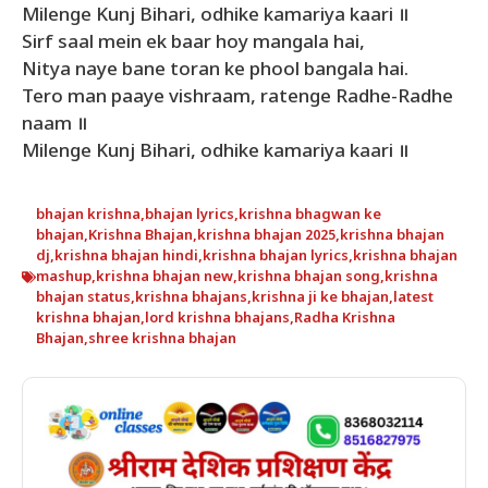
Milenge Kunj Bihari, odhike kamariya kaari ॥
Sirf saal mein ek baar hoy mangala hai,
Nitya naye bane toran ke phool bangala hai.
Tero man paaye vishraam, ratenge Radhe-Radhe
naam ॥
Milenge Kunj Bihari, odhike kamariya kaari ॥
bhajan krishna
,
bhajan lyrics
,
krishna bhagwan ke
bhajan
,
Krishna Bhajan
,
krishna bhajan 2025
,
krishna bhajan
dj
,
krishna bhajan hindi
,
krishna bhajan lyrics
,
krishna bhajan
mashup
,
krishna bhajan new
,
krishna bhajan song
,
krishna
bhajan status
,
krishna bhajans
,
krishna ji ke bhajan
,
latest
krishna bhajan
,
lord krishna bhajans
,
Radha Krishna
Bhajan
,
shree krishna bhajan