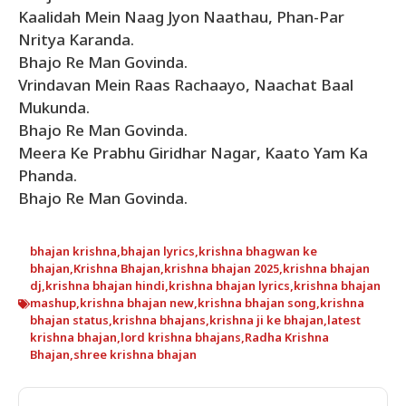
Kaalidah Mein Naag Jyon Naathau, Phan-Par
Nritya Karanda.
Bhajo Re Man Govinda.
Vrindavan Mein Raas Rachaayo, Naachat Baal
Mukunda.
Bhajo Re Man Govinda.
Meera Ke Prabhu Giridhar Nagar, Kaato Yam Ka
Phanda.
Bhajo Re Man Govinda.
bhajan krishna
,
bhajan lyrics
,
krishna bhagwan ke
bhajan
,
Krishna Bhajan
,
krishna bhajan 2025
,
krishna bhajan
dj
,
krishna bhajan hindi
,
krishna bhajan lyrics
,
krishna bhajan
mashup
,
krishna bhajan new
,
krishna bhajan song
,
krishna
bhajan status
,
krishna bhajans
,
krishna ji ke bhajan
,
latest
krishna bhajan
,
lord krishna bhajans
,
Radha Krishna
Bhajan
,
shree krishna bhajan