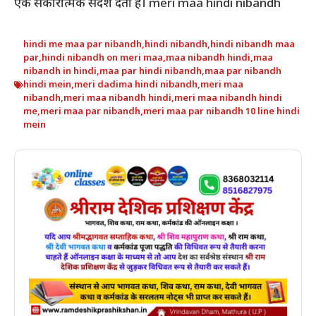
एक सकारात्मक संदेश देती हैं। meri maa hindi nibandh
hindi me maa par nibandh
,
hindi nibandh
,
hindi nibandh maa
par
,
hindi nibandh on meri maa
,
maa nibandh hindi
,
maa
nibandh in hindi
,
maa par hindi nibandh
,
maa par nibandh
hindi mein
,
meri dadima hindi nibandh
,
meri maa
nibandh
,
meri maa nibandh hindi
,
meri maa nibandh hindi
me
,
meri maa par nibandh
,
meri maa par nibandh 10 line hindi
mein