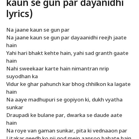
kaun se gun par dayanidhi
lyrics)
Na jaane kaun se gun par
Na jaane kaun se gun par dayaanidhi reejh jaate
hain
Yahi hari bhakt kehte hain, yahi sad granth gaate
hain
Nahi sweekaar karte hain nimantran nrip
suyodhan ka
Vidur ke ghar pahunch kar bhog chhilkon ka lagate
hain
Na aaye madhupuri se gopiyon ki, dukh vyatha
sunkar
Draupadi ke bulane par, dwarka se daude aate
hain
Na roye van gaman sunkar, pita ki vednaaon par
Litakar geedh ko nij god mein aansoo bahate hain