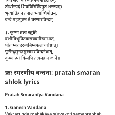
ध्येयं सदा परिभवघ्नमभीष्टदोहम्,
तीर्थास्पदं शिवविरिञ्चिनुतं शरण्यम्।
भृत्यार्तिहं प्रणतपाल भवाब्धिपोतम्,
वन्दे महापुरुष ते चरणारविन्दम्॥
३. कृष्ण तत्व स्तुति
वंशीविभूषितकरान्नवनीरदाभात्,
पीताम्बरादरुणबिम्बफलाधरोष्ठात्।
पूर्णेन्दुसुन्दरमुखादरविन्दनेत्रात्,
कृष्णात्परं किमपि तत्वमहं न जाने॥
प्रातः स्मरणीय वन्दना: pratah smaran
shlok lyrics
Pratah Smaranīya Vandana
1. Ganesh Vandana
Vakratunda mahākāya sūryakoṭi samaprabhaḥ.