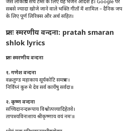
जैसे लोकप्रिय सर्च टर्म्स के लिए यह भजन आदर्श है। Google पर
सबसे ज्यादा खोजे जाने वाले भक्ति गीतों में शामिल – दैनिक जप
के लिए पूर्ण लिरिक्स और अर्थ सहित।
प्रातः स्मरणीय वन्दना: pratah smaran
shlok lyrics
प्रातः स्मरणीय वन्दना
१. गणेश वन्दना
वक्रतुण्ड महाकाय सूर्यकोटि समप्रभः।
निर्विघ्नं कुरु मे देव सर्व कार्येषु सर्वदा॥
२. कृष्ण वन्दना
सच्चिदानन्दरूपाय विश्वोत्पत्त्यादिहेतवे।
तापत्रयविनाशाय श्रीकृष्णाय वयं नमः॥