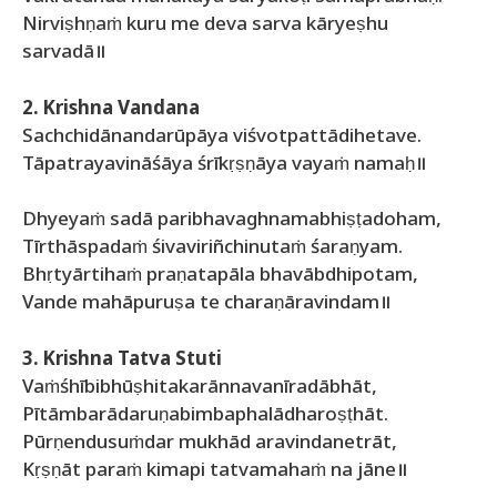
Nirviṣhṇaṁ kuru me deva sarva kāryeṣhu
sarvadā॥
2. Krishna Vandana
Sachchidānandarūpāya viśvotpattādihetave.
Tāpatrayavināśāya śrīkṛṣṇāya vayaṁ namaḥ॥
Dhyeyaṁ sadā paribhavaghnamabhiṣṭadoham,
Tīrthāspadaṁ śivaviriñchinutaṁ śaraṇyam.
Bhṛtyārtihaṁ praṇatapāla bhavābdhipotam,
Vande mahāpuruṣa te charaṇāravindam॥
3. Krishna Tatva Stuti
Vaṁśhībibhūṣhitakarānnavanīradābhāt,
Pītāmbarādaruṇabimbaphalādharoṣṭhāt.
Pūrṇendusuṁdar mukhād aravindanetrāt,
Kṛṣṇāt paraṁ kimapi tatvamahaṁ na jāne॥