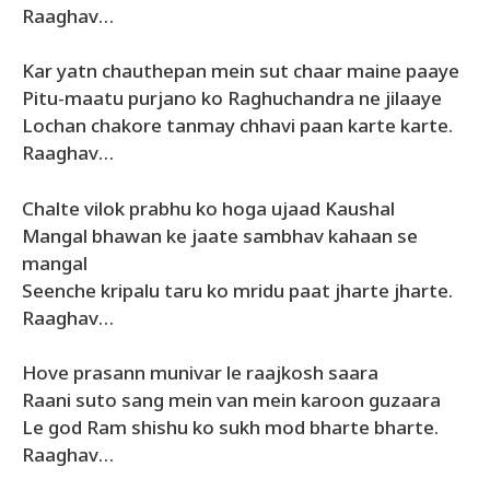
Raaghav…
Kar yatn chauthepan mein sut chaar maine paaye
Pitu-maatu purjano ko Raghuchandra ne jilaaye
Lochan chakore tanmay chhavi paan karte karte.
Raaghav…
Chalte vilok prabhu ko hoga ujaad Kaushal
Mangal bhawan ke jaate sambhav kahaan se
mangal
Seenche kripalu taru ko mridu paat jharte jharte.
Raaghav…
Hove prasann munivar le raajkosh saara
Raani suto sang mein van mein karoon guzaara
Le god Ram shishu ko sukh mod bharte bharte.
Raaghav…