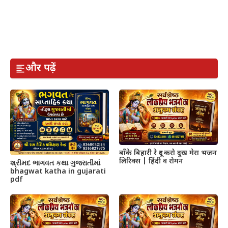
और पढ़ें
बाँके बिहारी रे दूर करो दुख मेरा भजन
लिरिक्स | हिंदी व रोमन
શ્રીમદ ભાગવત કથા ગુજરાતીમાં
bhagwat katha in gujarati
pdf