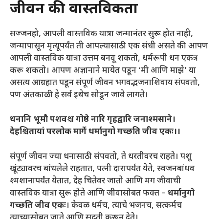
जीवन की वास्तविकता
सज्जनहो, आपली वास्तविक यात्रा जन्मानंतर सुरू होत नाही,
जन्मापासून मृत्यूपर्यंत ती आपल्यासाठी एक संधी असते की आपण
आपली वास्तविक यात्रा उत्तम बनवू शकतो, धर्मरूपी धन एकत्र
करू शकतो। आपण अज्ञानाने मायेत पडून ‘मी आणि माझे’ या
असत्य आग्रहात पडून संपूर्ण जीवन भगवद्भजनाशिवाय संपवतो,
पण अंतकाळी हे सर्व इथेच सोडून जावे लागते।
धनानि भूमौ पशवश्च गोष्ठे नारि गृहद्वारि जनाश्मसाने।
देहश्चितायां परलोक मार्गे धर्मानुगो गच्छति जीव एकः।।
संपूर्ण जीवन ज्या धनासाठी संपवतो, ते धरतीवरच राहते। पशू
खूंट्यावरच बांधलेले राहतात, पत्नी दारापर्यंत येते, स्वजनबांधव
श्मशानापर्यंत येतात, देह चितेवर जातो आणि मग जीवाची
वास्तविक यात्रा सुरू होते आणि जीवासोबत फक्त –
धर्मानुगो
गच्छति जीव एकः
। केवळ धर्मच, त्याचे भजनच, सत्कर्मच
त्याच्यासोबत जाते आणि सद्गती करून देते।