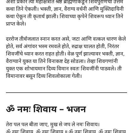
अशा प्रकारे त्या महाक्षेत्रात श्रेष्ठ ब्राह्मणाकडून शिवपुराणची उत्तम
कथा तिने ऐकली। भक्ती, ज्ञान, वैराग्य वर्धनी आणि मुक्तिदायिनी
कथा ऐकून ती कृतार्थ झाली। शिवाच्या कृपेने शिवरूप ध्यान तिने
प्राप्त केले।
दररोज तीर्थजलात स्नान करत असे, जटा आणि वत्कल धारण केले
होते, सर्व अंगांवर भस्म रमवले होते, रुद्राक्ष घालत होती, निरंतर
शिवजींचे ध्यान करत राहत होती। वेळ पूर्ण झाल्यावर भक्ती, ज्ञान,
वैराग्याने युक्त या तिने विनाकष्ट देह सोडला। तेव्हा शिवगणांनी
युक्त एक शोभायमान दिव्य विमान स्वतः शिवजींनी पाठवले। ती
विमानावर बसून दिव्य शिवलोकाला गेली।
ॐ नमः शिवाय – भजन
तेरा पल पल बीता जाए, मुख से जप ले नमः शिवाय।
ॐ नमः शिवाय, ॐ नमः शिवाय ॥ ॐ नमः शिवाय, ॐ नमः शिवाय