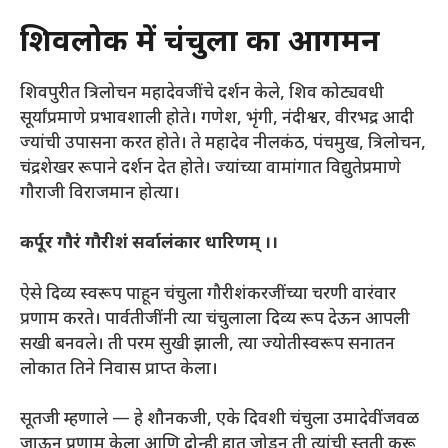
शिवलोक में चंचुला का आगमन
शिवपुरीत त्रिलोचन महादेवजींचे दर्शन केले, शिव कोट्यवधी
सूर्यांप्रमाणे प्रभावशाली होते। गणेश, भृंगी, नंदीश्वर, वीरभद्र आदी
ज्यांची उपासना करत होते। ते महादेव नीलकंठ, पंचमुख, त्रिलोचन,
चंद्रशेखर रूपाने दर्शन देत होते। ज्यांच्या वामांगात विद्युतेप्रमाणे
गौराजी विराजमान होत्या।
कर्पूर गौरं गौरीशं सर्वालंकार धारिणम् ।।
ऐसे दिव्य स्वरूप पाहून चंचुला गौरीशंकरजींच्या चरणी वारंवार
प्रणाम करते। पार्वतीजींनी त्या चंचुलाला दिव्य रूप देऊन आपली
सखी बनवले। ती परम सुखी झाली, त्या ज्योतीस्वरूप सनातन
लोकात तिने निवास प्राप्त केला।
सूतजी म्हणाले — हे शौनकजी, एके दिवशी चंचुला उमादेवींजवळ
जाऊन प्रणाम केला आणि दोन्ही हात जोडून ती त्यांची स्तुती करू