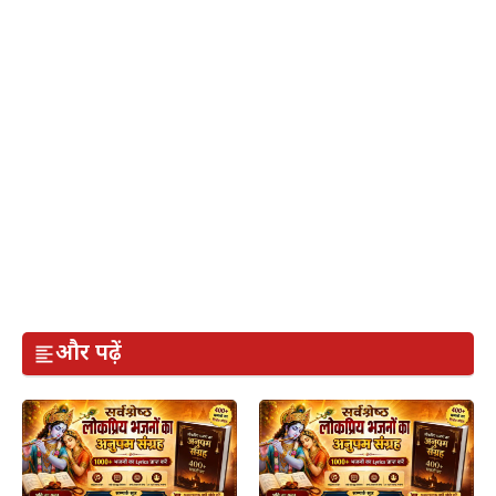
और पढ़ें