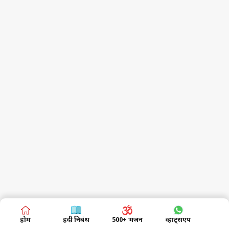
होम
हिंदी निबंध
500+ भजन
व्हाट्सएप