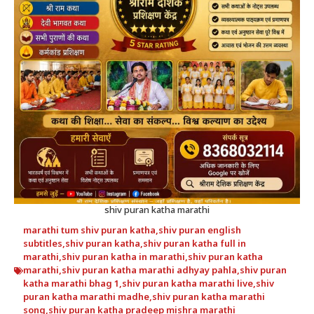
shiv puran katha marathi
marathi tum shiv puran katha
,
shiv puran english
subtitles
,
shiv puran katha
,
shiv puran katha full in
marathi
,
shiv puran katha in marathi
,
shiv puran katha
marathi
,
shiv puran katha marathi adhyay pahla
,
shiv puran
katha marathi bhag 1
,
shiv puran katha marathi live
,
shiv
puran katha marathi madhe
,
shiv puran katha marathi
song
,
shiv puran katha pradeep mishra marathi