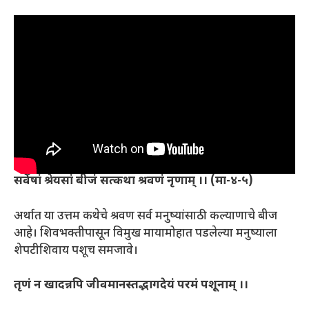
सर्वेषां श्रेयसां बीजं सत्कथा श्रवणं नृणाम् ।। (मा-४-५)
अर्थात या उत्तम कथेचे श्रवण सर्व मनुष्यांसाठी कल्याणाचे बीज
आहे। शिवभक्तीपासून विमुख मायामोहात पडलेल्या मनुष्याला
शेपटीशिवाय पशूच समजावे।
तृणं न खादन्नपि जीवमानस्तद्भागदेयं परमं पशूनाम् ।।