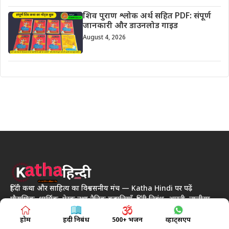
शिव पुराण श्लोक अर्थ सहित PDF: संपूर्ण
जानकारी और डाउनलोड गाइड
August 4, 2026
हिंदी कथा और साहित्य का विश्वसनीय मंच — Katha Hindi पर पढ़ें
पौराणिक, धार्मिक, प्रेरक तथा नैतिक कहानियाँ, हिंदी निबंध, आरती, चालीसा,
व्रत कथाएँ और पर्व-त्यौहार से जुड़ी खास जानकारी। हम प्रस्तुत करते हैं विविध
होम
हिंदी निबंध
500+ भजन
व्हाट्सएप
श्रेणियों की रोचक, ज्ञानवर्धक और जीवनमूल्य आधारित कंटेंट, वह भी सरल