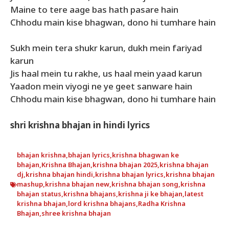
Maine to tere aage bas hath pasare hain
Chhodu main kise bhagwan, dono hi tumhare hain
Sukh mein tera shukr karun, dukh mein fariyad
karun
Jis haal mein tu rakhe, us haal mein yaad karun
Yaadon mein viyogi ne ye geet sanware hain
Chhodu main kise bhagwan, dono hi tumhare hain
shri krishna bhajan in hindi lyrics
bhajan krishna
,
bhajan lyrics
,
krishna bhagwan ke
bhajan
,
Krishna Bhajan
,
krishna bhajan 2025
,
krishna bhajan
dj
,
krishna bhajan hindi
,
krishna bhajan lyrics
,
krishna bhajan
mashup
,
krishna bhajan new
,
krishna bhajan song
,
krishna
bhajan status
,
krishna bhajans
,
krishna ji ke bhajan
,
latest
krishna bhajan
,
lord krishna bhajans
,
Radha Krishna
Bhajan
,
shree krishna bhajan