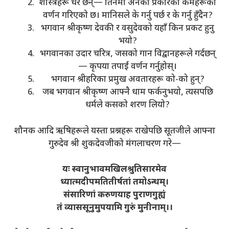
शास्त्रहरू धेरै छन्— तिनमा अनेकों प्रकारका कर्महरूको
वर्णन गरिएको छ। मानिसले के गर्नु पर्छ र के गर्नु हुँदैन?
भगवान श्रीकृष्ण देवकी र वसुदेवको यहाँ किन प्रकट हुनु
भयो?
भगवानका उदार चरित्र, जसको गान विद्वानहरूले गर्दछन्
— कृपया तपाईं वर्णन गर्नुहोस्।
भगवान श्रीहरिका प्रमुख अवतारहरू को-को हुन्?
जब भगवान श्रीकृष्ण आफ्नै धाम फर्कनुभयो, त्यसपछि
धर्मले कसको शरण लियो?
शौनक आदि ऋषिहरूले यस्ता प्रश्नहरू राखेपछि सूतजीले आफ्ना
गुरुदेव श्री शुकदेवजीको मंगलाचरण गरे—
यः स्वानुभावमखिलश्रुतिसारमेव
ध्यात्मदीपमतितीर्षतां तमोऽन्धम्।
संसारिणां करुणयाह पुराणगुह्यं
तं व्याससूनुमुपयामि गुरुं मुनीनाम्।।