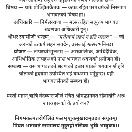
यस श्लोकमा
अनुबंध चतुष्टय
को वर्णन गरिएको छ—
विषय
— धर्मः प्रोज्झितकैतवः — कपट रहित परमधर्मको निरूपण
भागवतको विषय हो।
अधिकारि
— निर्मत्सराणां — मत्सररहित सत्पुरुष भागवत
श्रवणका अधिकारी हुन्।
श्रीधर स्वामीजी भन्छन् —
“परोत्कर्ष सहनं न इति मत्सरः”
— जो
अरूको उत्कर्ष सहन सक्दैन, उसलाई
मत्सर
भनिन्छ।
प्रयोजन
— तापत्रयोन्मूलनम् — आध्यात्मिक, आधिदैविक,
आधिभौतिक तापहरूको नाश भागवत श्रवणको प्रयोजन हो।
सम्बन्ध
— यस भागवतको श्रवणको इच्छा मात्रले भगवान श्रीहरि
श्रोताको हृदयमा उपस्थित भई बन्धनमा पर्नुहुन्छ। यही
भागवतसँगको सम्बन्ध हो।
यस्तो महान् ऋषि वेदव्यासजीले रचित श्रीमद्भागवत रहँदाखेरी अरू
शास्त्रहरूको के प्रयोजन?
निगमकल्पतरोर्गलितं फलम् शुकमुखादमृतद्रव संयुतम्।
पिबत भागवतं रसमालयं मुहुरहो रसिका भुवि भावुकाः।।