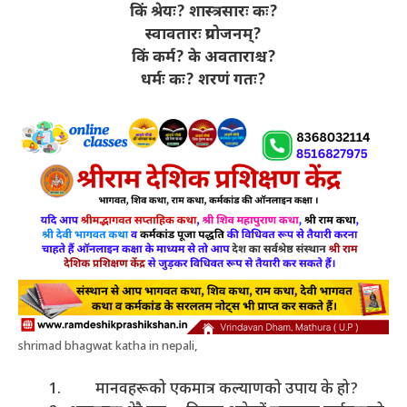
किं श्रेयः
? शास्त्रसारः कः?
स्वावतारः प्रयोजनम्?
किं कर्म? के अवताराश्च?
धर्मः कः? शरणं गतः?
shrimad bhagwat katha in nepali,
मानवहरूको एकमात्र कल्याणको उपाय के हो?