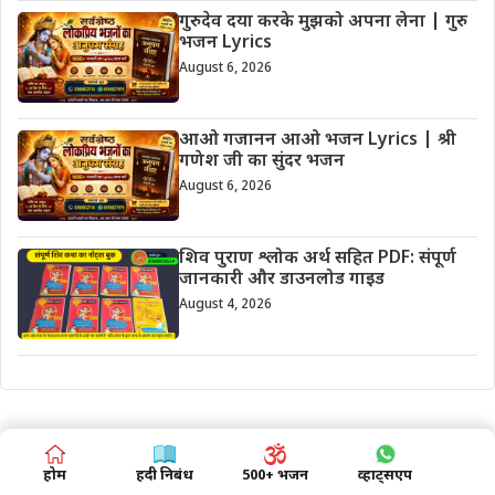
गुरुदेव दया करके मुझको अपना लेना | गुरु
भजन Lyrics
August 6, 2026
आओ गजानन आओ भजन Lyrics | श्री
गणेश जी का सुंदर भजन
August 6, 2026
शिव पुराण श्लोक अर्थ सहित PDF: संपूर्ण
जानकारी और डाउनलोड गाइड
August 4, 2026
होम
हिंदी निबंध
500+ भजन
व्हाट्सएप