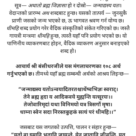
सूत्र—
अथातो ब्रह्म जिज्ञासा
हो र दोस्रो—
जन्माद्यस्य यतः
।
वेदान्तको प्रारम्भ
अथ
शब्दबाट हुन्छ। यसको तात्पर्य — जुनसुकै
प्राणी जसको जन्म भएको छ, ऊ भागवत श्रवण गर्न योग्य छ।
धीमहि
शब्द प्रयोग गरेर वैदिक संस्कृतिको संकेत गरिएको छ। जस्तै
गायत्री मन्त्रमा
धीमहि
हुन्छ, त्यस्तै यहाँ पनि प्रयोग भएको छ। यो
पाणिनीय व्याकरणबाट होइन, वैदिक व्याकरण अनुसार बनाइएको
शब्द हो।
आचार्य श्री बंसीधरजीले यस मंगलाचरणका १०८ अर्थ
गर्नुभएको छ।
तीमध्ये यहाँ ब्रह्म सम्बन्धी अर्थको आश्रय लिइन्छ—
“जन्माद्यस्य यतोऽन्वयादितरतश्चार्थेष्वभिज्ञः स्वराट्।
तेने ब्रह्म हृदा य आदिकवये मुह्यन्ति यत्सूरयः।।
तेजोवारिमृदां यथा विनिमयो यत्र त्रिसर्गो मृषा।
धाम्ना स्वेन सदा निरस्तकुहकं सत्यं परं धीमहि।।”
जसबाट यस जगतको उत्पत्ति, पालन र संहार हुन्छ—
“यतो वा इमानि भूतानि जायन्ते, येन जातानि जीवन्ति, यत्