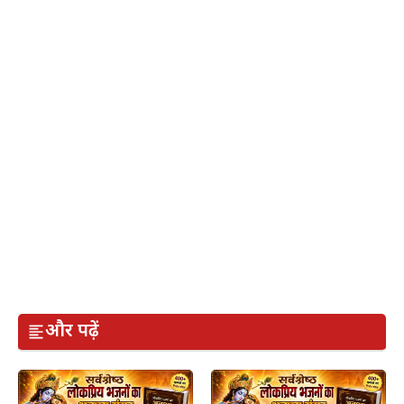
और पढ़ें