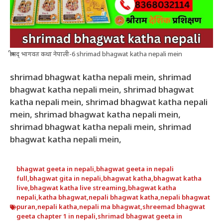
श्रीमद् भागवत कथा नेपाली-6 shrimad bhagwat katha nepali mein
shrimad bhagwat katha nepali mein, shrimad
bhagwat katha nepali mein, shrimad bhagwat
katha nepali mein, shrimad bhagwat katha nepali
mein, shrimad bhagwat katha nepali mein,
shrimad bhagwat katha nepali mein, shrimad
bhagwat katha nepali mein,
bhagwat geeta in nepali
,
bhagwat geeta in nepali
full
,
bhagwat gita in nepali
,
bhagwat katha
,
bhagwat katha
live
,
bhagwat katha live streaming
,
bhagwat katha
nepali
,
katha bhagwat
,
nepali bhagwat katha
,
nepali bhagwat
puran
,
nepali katha
,
nepali ma bhagwat
,
shreemad bhagwat
geeta chapter 1 in nepali
,
shrimad bhagwat geeta in