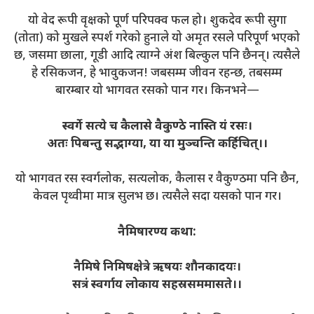
यो वेद रूपी वृक्षको पूर्ण परिपक्व फल हो। शुकदेव रूपी सुगा
(तोता) को मुखले स्पर्श गरेको हुनाले यो अमृत रसले परिपूर्ण भएको
छ, जसमा छाला, गूडी आदि त्याग्ने अंश बिल्कुल पनि छैनन्। त्यसैले
हे रसिकजन, हे भावुकजन! जबसम्म जीवन रहन्छ, तबसम्म
बारम्बार यो भागवत रसको पान गर। किनभने—
स्वर्गे सत्ये च कैलासे वैकुण्ठे नास्ति यं रसः।
अतः पिबन्तु सद्भाग्या, या या मुञ्चन्ति कर्हिचित्।।
यो भागवत रस स्वर्गलोक, सत्यलोक, कैलास र वैकुण्ठमा पनि छैन,
केवल पृथ्वीमा मात्र सुलभ छ। त्यसैले सदा यसको पान गर।
नैमिषारण्य कथा:
नैमिषे निमिषक्षेत्रे ऋषयः शौनकादयः।
सत्रं स्वर्गाय लोकाय सहस्रसममासते।।