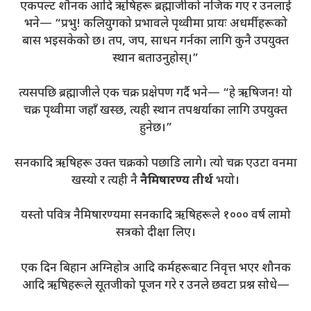
एकपल्ट शौनक आदि ऋषिहरू ब्रह्माजीको नजिक गए र उनलाई
भने— “प्रभु! कलियुगको प्रभावले पृथ्वीमा प्रायः अधर्मीहरूको
बास भइसकेको छ। तप, जप, साधन गर्नका लागि कुनै उपयुक्त
स्थान बताउनुहोस्।”
त्यसपछि ब्रह्माजीले एक चक्र प्रक्षेपण गर्दै भने— “हे ऋषिजन! यो
चक्र पृथ्वीमा जहाँ खस्छ, त्यही स्थान तपश्चर्याका लागि उपयुक्त
हुनेछ।”
सनकादि ऋषिहरू उक्त चक्रको पछाडि लागे। त्यो चक्र एउटा वनमा
खस्यो र त्यही नै
नैमिषारण्य तीर्थ
भयो।
यस्तो पवित्र नैमिषारण्यमा सनकादि ऋषिहरूले १००० वर्ष लामो
सत्रको दीक्षा लिए।
एक दिन बिहान अग्निहोत्र आदि कर्महरूबाट निवृत्त भएर शौनक
आदि ऋषिहरूले सूतजीको पूजन गरे र उनले छवटा प्रश्न सोधे—