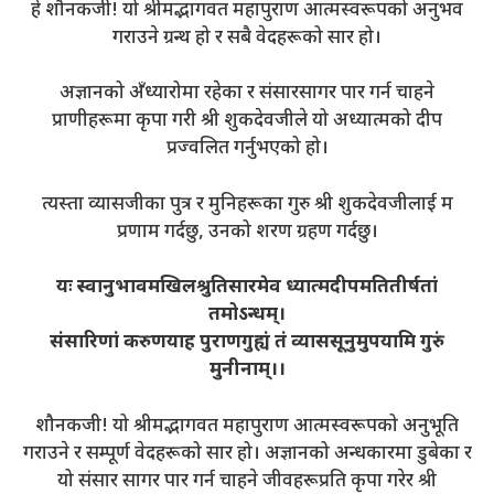
हे शौनकजी! यो श्रीमद्भागवत महापुराण आत्मस्वरूपको अनुभव
गराउने ग्रन्थ हो र सबै वेदहरूको सार हो।
अज्ञानको अँध्यारोमा रहेका र संसारसागर पार गर्न चाहने
प्राणीहरूमा कृपा गरी श्री शुकदेवजीले यो अध्यात्मको दीप
प्रज्वलित गर्नुभएको हो।
त्यस्ता व्यासजीका पुत्र र मुनिहरूका गुरु श्री शुकदेवजीलाई म
प्रणाम गर्दछु, उनको शरण ग्रहण गर्दछु।
यः स्वानुभावमखिलश्रुतिसारमेव ध्यात्मदीपमतितीर्षतां
तमोऽन्धम्।
संसारिणां करुणयाह पुराणगुह्यं तं व्याससूनुमुपयामि गुरुं
मुनीनाम्।।
शौनकजी! यो श्रीमद्भागवत महापुराण आत्मस्वरूपको अनुभूति
गराउने र सम्पूर्ण वेदहरूको सार हो। अज्ञानको अन्धकारमा डुबेका र
यो संसार सागर पार गर्न चाहने जीवहरूप्रति कृपा गरेर श्री