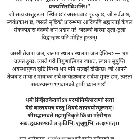
प्रयन्त्यभिसंविशन्ति।”
जो सत्य वस्तुहरूमा स्थित छ र असत्यबाट पृथक् छ, जो सर्वज्ञ छ,
स्वयंप्रकाश छ, जसले सृष्टिको प्रारम्भमा आदिकवि ब्रह्मालाई केवल
संकल्पद्वारा वेदको ज्ञान प्रदान गरे, जसको बारेमा ठूला-ठूला
विद्वान्हरू पनि मोहित हुन्छन्।
जसरी तेजमा जल, जलमा स्थल र स्थलमा जल देखिन्छ — भ्रम
उत्पन्न हुन्छ, त्यस्तै गरी त्रिगुणात्मिका जाग्रत, स्वप्न र सुषुप्ति
अवस्थायुक्त सृष्टि मिथ्या भए पनि सत्यझैं देखिन्छ। जो आफ्नै
तेजबाट माया र मायाका सबै कार्यहरूबाट सर्वथा मुक्त छन्, त्यस्ता
सत्यस्वरूप भगवानको हामी ध्यान गर्छौं।
धर्मः प्रोज्झितकैतवोऽत्र परमोनिर्मत्सराणां सतां
वेद्यं वास्तवमत्र वस्तु शिवदं तापत्रयोन्मूलनम्।
श्रीमद्भागवते महामुनिकृते किं वा परैरीश्वरः
सद्यः हृद्यवरुध्यते त्र कृतिभिः शुश्रूषुभिः तत्क्षणात्।।