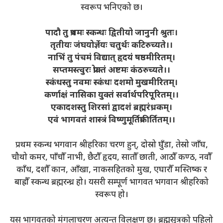
स्वरूप भनिएको छ।
पादौ तु प्रथमः स्कन्धः द्वितीयो जानुनी श्रुतः।
तृतीयः जंघयोर्ज्ञेयः चतुर्थः कटिरुच्यते।।
नाभिं तु पंचमं विद्यात् हृदयं षष्ठमीरितम्।
सप्तमस्त्वुरः प्रोक्तं अष्टमः कंठरुच्यते।।
स्कंधस्तु नवमः स्कंधः दशमो मुखमीरितम्।
कर्णाक्षं नासिका युक्तं सर्वार्थपरिपूरितम्।।
एकादशस्तु शिरसां द्वादशं ब्रह्मरंध्रकम्।
एवं भागवतं शास्त्रं विष्णुमूर्तिप्रकीर्तितम्।।
प्रथम स्कन्ध भगवान श्रीहरिका चरण हुन्, दोस्रो घुँडा, तेस्रो जाँघ,
चौथो कमर, पाँचौँ नाभी, छैटौँ हृदय, सातौँ छाती, आठौँ कण्ठ, नवौँ
काँध, दशौँ कान, आँखा, नाकसहितको मुख, एघारौँ मस्तिष्क र
बाह्रौँ स्कन्ध ब्रह्मरन्ध्र हो। यसरी सम्पूर्ण भागवत भगवान श्रीहरिको
स्वरूप हो।
यस भागवतको मंगलाचरण अत्यन्त विलक्षण छ। ब्रह्मसूत्रको पहिलो