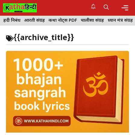
Skip
to
content
Me
हिंदी निबंध
आरती संग्रह
कथा नोट्स PDF
चालीसा संग्रह
ध्यान मंत्र संग्रह
{{archive_title}}