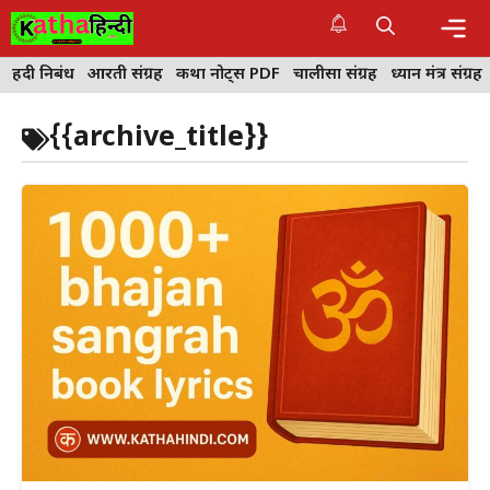
Skip
to
content
Me
हिंदी निबंध
आरती संग्रह
कथा नोट्स PDF
चालीसा संग्रह
ध्यान मंत्र संग्रह
{{archive_title}}