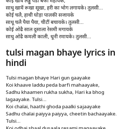
कोई खावे लड्डू पेडा बर्फी महायके,
साधु खामें रूखा सूखा, हरी का भोग लगायके। तुलसी…
कोई चलै, हाथी घोड़ा पालकी सजायके
साधू चलै पैया पैया, चीटीं बचायके। तुलसी…
कोई ओढै साल दुसाला रेसमी मगायके
साधु ओढै कमली काली, धूनी रमायके। तुलसी…
tulsi magan bhaye lyrics in
hindi
Tulsi magan bhaye Hari gun gaayake
Koi khaave laddu peda barfi mahaayake,
Sadhu khaamen rukha sukha, Hari ka bhog
lagaayake. Tulsi…
Koi chalai, haathi ghoda paalki sajaayake
Sadhu chalai paiyya paiyya, cheetin bachaayake.
Tulsi…
Koi odhai shaal dusaala resami magaayake