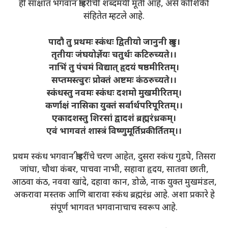
ही साक्षात भगवान श्रीहरींची शब्दमयी मूर्ती आहे, असे कौशिकी
संहितेत म्हटले आहे.
पादौ तु प्रथमः स्कंधः द्वितीयो जानुनी श्रुतः।
तृतीयः जंघयोर्ज्ञेयः चतुर्थः कटिरुच्यते।।
नाभिं तु पंचमं विद्यात् हृदयं षष्ठमीरितम्।
सप्तमस्त्वुरः प्रोक्तं अष्टमः कंठरुच्यते।।
स्कंधस्तु नवमः स्कंधः दशमो मुखमीरितम्।
कर्णाक्षं नासिका युक्तं सर्वार्थपरिपूरितम्।।
एकादशस्तु शिरसां द्वादशं ब्रह्मरंध्रकम्।
एवं भागवतं शास्त्रं विष्णुमूर्तिप्रकीर्तितम्।।
प्रथम स्कंध भगवान श्रीहरींचे चरण आहेत, दुसरा स्कंध गुडघे, तिसरा
जांघा, चौथा कंबर, पाचवा नाभी, सहावा हृदय, सातवा छाती,
आठवा कंठ, नववा खांदे, दहावा कान, डोळे, नाक युक्त मुखमंडल,
अकरावा मस्तक आणि बारावा स्कंध ब्रह्मरंध्र आहे. अशा प्रकारे हे
संपूर्ण भागवत भगवानाचाच स्वरूप आहे.