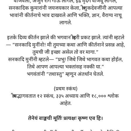
वाजवली, अर्जुन राग गाऊ लागले, इंद्र मृदंग वाजवू लागले,
सनकादिक कुमारांनी जयजयकार केला, श्रीशुकदेवजींनी आपल्या
भावांनी कीर्तनाचे भाव दाखवले आणि भक्ति, ज्ञान, वैराग्य नाचू
लागले.
इतके दिव्य कीर्तन झाले की भगवान श्रीहरी प्रकट झाले. त्यांनी म्हटले
— “सनकादि मुनींनो! मी तुमच्या कथा आणि कीर्तनाने प्रसन्न आहे,
तुमची जी इच्छा असेल तो वर मागा.”
सनकादि मुनींनी म्हटले— “प्रभु! जिथे जिथे भागवत कथा होईल,
तिथे आपण आपल्या भक्तांसह नक्की या.”
भगवंतांनी “तथास्तु” म्हणून अंतर्धान घेतले.
(प्रथम स्कंध)
श्रीमद्भागवतात १२ स्कंध, ३३५ अध्याय आणि १८,००० श्लोक
आहेत.
तेनेयं वाङ्मयी मूर्तिः प्रत्यक्षः कृष्ण एव हि।