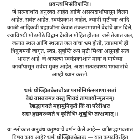
प्रयन्त्यभिसंविशन्ति।
जे सत्पदार्थांत अनुरक्त आहेत आणि असत्पदार्थांपासून विलग
आहेत, सर्वज्ञ आहेत, स्वयंप्रकाश आहेत, ज्यांनी सृष्टीच्या आदि
काळी आदिकवी ब्रह्माजींना केवळ संकल्पमात्राने वेदांचे ज्ञान दिले,
ज्याविषयी मोठमोठे विद्वान देखील मोहित होतात. जसे तेजात जल,
जलात स्थल आणि स्थलात जल यांचा भ्रम होतो, त्याप्रमाणे ही
त्रिगुणमयी जागृत, स्वप्न, सुषुप्ति रूप सृष्टी मिथ्या असूनही सत्य
भासत आहे. जे आपल्या स्वयंप्रकाशाने माया व मायेच्या
कार्यांपासून सर्वथा मुक्त आहेत, अशा सत्यस्वरूप भगवानांचे
आम्ही ध्यान करतो.
धर्मः प्रोज्झितकैतवोऽत्र परमोनिर्मत्सराणां सतां
वेद्यं वास्तवमत्र वस्तु शिवदं तापत्रयोन्मूलनम्।
श्रीमद्भागवते महामुनिकृते किं वा परैरीश्वरः
सद्यः हृद्यवरुध्यते त्र कृतिभिः शुश्रूषुभिः तत्क्षणात्।।
या श्लोकात अनुबंध चतुष्टयाचे वर्णन केले आहे— या श्रीमद्भागवतात
विषय काय आहे?
धर्मः प्रोज्झितकैतवः
— यात कपटविरहित