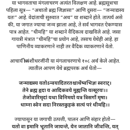
या भागवताचा मंगलाचरण अत्यंत विलक्षण आहे. ब्रह्मसूत्राचा
पहिला सूत्र— “अथातो ब्रह्म जिज्ञासा” आणि दुसरा— “जन्माद्यस्य
यतः” आहे. वेदांताची सुरुवात “अथ” या शब्दाने होते. तात्पर्य असे
की, या जगात ज्याचा जन्म झाला आहे, ते सर्व भागवत ऐकण्यास
पात्र आहेत. “धीमहि” या शब्दाने वैदिकत्व दाखविले आहे. जसा
गायत्री मंत्रात “धीमहि”चा प्रयोग आहे, तसाच येथेही आहे. हा
पाणिनीय व्याकरणाने नाही तर वैदिक व्याकरणाने येतो.
आचार्य श्री बंशीधरजींनी या मंगलाचरणाचे १०८ अर्थ केले आहेत.
त्यातील आपण येथे ब्रह्मपरक अर्थ घेतो—
जन्माद्यस्य यतोऽन्वयादितरतश्चार्थेष्वभिज्ञः स्वराट्।
तेने ब्रह्म हृदा य आदिकवये मुह्यन्ति यत्सूरयः।।
तेजोवारिमृदां यथा विनिमयो यत्र त्रिसर्गो मृषा।
धाम्ना स्वेन सदा निरस्तकुहकं सत्यं परं धीमहि।।
ज्यापासून या जगाची उत्पत्ती, पालन आणि संहार होतो—
यतो वा इमानि भूतानि जायन्ते, येन जातानि जीवन्ति, यत्