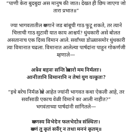
“पाणी केरा बुदबुदा अस मानुष की जात। देखत ही छिप जाएगा जो
तारा प्रभात॥”
ज्या भागवतातील श्रवणाने जड बांबूची गाठ फुटू शकते, तर त्याने
चित्ताची गाठ सुटावी यात काय आश्चर्य? धुंधकारी असे बोलत
असतानाच एक दिव्य विमान आले. सर्वांच्या डोळ्यासमोर धुंधकारी
त्या विमानात चढला. विमानात आलेल्या पार्षदांना पाहून गोकर्णजी
म्हणाले—
अत्रैव बहवः सन्ति श्रोतारो मम निर्मलाः।
आनीतानि विमानानि न तेषां युग यत्कुतः?
“इथे बरेच निर्मळ श्रोते आहेत ज्यांनी भागवत कथा ऐकली आहे, तर
सर्वांसाठी एकाच वेळी विमाने का आली नाहीत?”
भगवंताच्या पार्षदांनी सांगितले—
श्रवणस्य विभेदेन फलभेदोत्र संस्थितः।
श्रवणं तु कृतं सर्वैर् न तथा मननं कृतम्॥