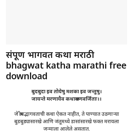
संपूर्ण भागवत कथा मराठी
bhagwat katha marathi free
download
बुदबुदा इव तोयेषु मशका इव जन्तुषु।
जायन्ते मरणायैव कथाश्रवणवर्जिताः।।
जे श्रीमद्भागवताची कथा ऐकत नाहीत, ते पाण्यात उठणाऱ्या
बुडबुड्यासारखे आणि जंतूमध्ये डासांसारखे फक्त मरायला
जन्माला आलेले असतात.