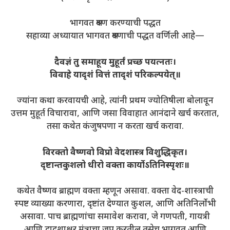
भागवत श्रवण करण्याची पद्धत
सहाव्या अध्यायात भागवत श्रवणाची पद्धत वर्णिली आहे—
दैवज्ञं तु समाहूय मुहूर्तं प्रच्छ पयत्नतः।
विवाहे यादृशं वित्तं तादृशं परिकल्पयेत्॥
ज्यांना कथा करवायची आहे, त्यांनी प्रथम ज्योतिषीला बोलावून
उत्तम मुहूर्त विचारावा, आणि जसा विवाहात आनंदाने खर्च करतात,
तसा कथेत कंजुषपणा न करता खर्च करावा.
विरक्तो वैष्णवो विप्रो वेदशास्त्र विशुद्धिकृत।
दृष्टान्तकुशलो धीरो वक्ता कार्योऽतिनिस्पृशः॥
कथेत वैष्णव ब्राह्मण वक्ता म्हणून असावा. वक्ता वेद-शास्त्राची
स्पष्ट व्याख्या करणारा, दृष्टांत देण्यात कुशल, आणि अतिनिर्लोभी
असावा. पाच ब्राह्मणांचा समावेश करावा, जे गणपती, गायत्री