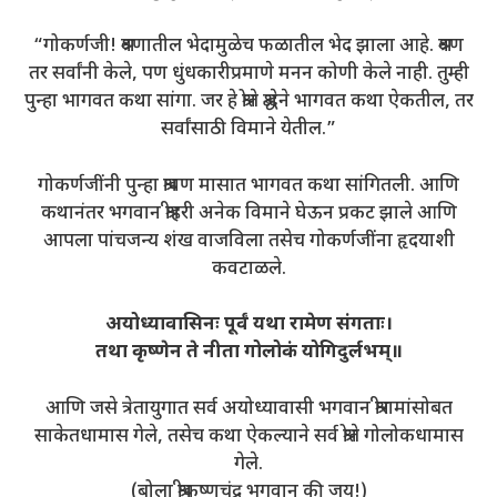
“गोकर्णजी! श्रवणातील भेदामुळेच फळातील भेद झाला आहे. श्रवण
तर सर्वांनी केले, पण धुंधकारीप्रमाणे मनन कोणी केले नाही. तुम्ही
पुन्हा भागवत कथा सांगा. जर हे श्रोते श्रद्धेने भागवत कथा ऐकतील, तर
सर्वांसाठी विमाने येतील.”
गोकर्णजींनी पुन्हा श्रावण मासात भागवत कथा सांगितली. आणि
कथानंतर भगवान श्रीहरी अनेक विमाने घेऊन प्रकट झाले आणि
आपला पांचजन्य शंख वाजविला तसेच गोकर्णजींना हृदयाशी
कवटाळले.
अयोध्यावासिनः पूर्वं यथा रामेण संगताः।
तथा कृष्णेन ते नीता गोलोकं योगिदुर्लभम्॥
आणि जसे त्रेतायुगात सर्व अयोध्यावासी भगवान श्रीरामांसोबत
साकेतधामास गेले, तसेच कथा ऐकल्याने सर्व श्रोते गोलोकधामास
गेले.
(बोला श्रीकृष्णचंद्र भगवान की जय!)