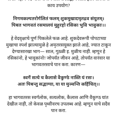
काय उपयोग?
निगमकल्पतरोर्गलितं फलम् शुकमुखादमृतद्रव संयुतम्।
पिबत भागवतं रसमालयं मुहुरहो रसिका भुवि भावुकाः।।
हे वेदवृक्षाचे पूर्ण पिकलेले फळ आहे. शुकदेवरूपी पोपटाच्या
मुखाचा स्पर्श झाल्यामुळे हे अमृतरसयुक्त झाले आहे, ज्यात टाकून
देण्यासारखा भाग— साल, गुठळी इ. मुळीच नाही. म्हणून हे
रसिकांनो, हे भावुकांनो! जोपर्यंत जीवन आहे, तोपर्यंत वारंवार या
भागवतरसाचे पान करा. कारण—
स्वर्गे सत्ये च कैलासे वैकुण्ठे नास्ति यं रसः।
अतः पिबन्तु सद्भाग्या, या या मुञ्चन्ति कर्हिचित्।।
हा भागवतरस स्वर्गलोक, सत्यलोक, कैलास आणि वैकुण्ठ यांत
देखील नाही, तो केवळ पृथ्वीवरच उपलब्ध आहे. म्हणून याचे सदैव
पान करा.