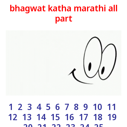
bhagwat katha marathi all
part
1
2
3
4
5
6
7
8
9
10
11
12 13 14 15 16 17 18 19