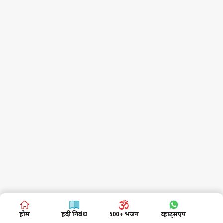
होम
हिंदी निबंध
500+ भजन
व्हाट्सएप