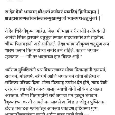
स देव देवो भगवान् प्रतीक्षतां कलेवरं यावदिदं हिनोम्यहम्
|
प्रसन्नहासारुणलोचनोल्लसन्मुखाम्भुजो ध्यानपथश्चतुर्भुजो ||
ते देवाधिदेव श्रीकृष्ण आहेत, जेव्हा मी माझं शरीर सोडेन तोपर्यंत ते
आनंदी स्मित हास्याने चतुभुज रूपात माझ्यासमोर उभे राहतील.
भीष्म पितामहांनी असे सांगितले, तेव्हा भगवान श्रीकृष्ण चतुभुज रूप
धारण करून पितामहांच्या समोर उभे राहिले, कारण भगवान
म्हणतात — “मी तर भक्तांच्या हात बिकट आहे.”
धर्मराज युधिष्ठिरांनी प्रश्न विचारल्यावर भीष्म पितामहांनी दानधर्म,
राजधर्म, मोक्षधर्म, स्त्रीधर्म आणि भगवतधर्म यांचा संक्षिप्त व
सविस्तर परिचय दिला. भीष्म पितामह उपदेश देत होते, त्याच वेळी
उत्तरायणाचा पवित्र काळ आला, ज्याची योगी लोकं वाट पाहत
असतात. भीष्म पितामहांनी सर्व जगाचा मन हटवून भगवान
श्रीकृष्णांच्या चरणी आपले मन लावले आणि हात जोडून पुष्पिताग्रा
छंदात एकादश श्लोकांतून आपल्या एकादश इंद्रियरूप पुष्प