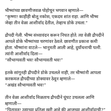
भीष्मांच्या छावणीजवळ पोहोचून भगवान म्हणाले—
“कृष्णा! काहीही बोलू नकोस, एकदम शांत राहा. आणि भीष्म
जेव्हा तीन वेळा आशीर्वाद देतील, तेव्हाच डोके उचला.”
द्रौपदी गेली. भीष्म संध्यावंदन करून निघत होते. त्या वेळी द्रौपदीने
आपले डोके भीष्मांच्या चरणांवर ठेवले. छावणीत प्रकाश कमी
होता. भीष्मांना वाटले— भानुमती आली आहे, दुर्योधनाची पत्नी.
त्यांनी आशीर्वाद दिला—
“सौभाग्यवती भव! सौभाग्यवती भव!”
इतके सांगूनही द्रौपदीने डोके उचलले नाही, तर भीष्मांनी आपला
करकमल द्रौपदीच्या डोक्यावर ठेवून म्हणाले—
“अखंड सौभाग्यवती भव!”
तीन वेळा आशीर्वाद मिळताच द्रौपदीने घूंघट उचलला आणि
म्हणाली—
“पितामह! उद्याच्या प्रतिज्ञा खरी आहे की आजच्या आशीर्वादाची?”