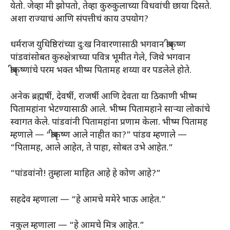
येतो. जेव्हा मी झोपतो, तेव्हा कुरुकुलाच्या विधवांची छाया दिसते.
अशा राज्याचं आणि संपत्तीचं काय उपयोग?
धर्मराज युधिष्ठिरांच्या दु:ख निवारणासाठी भगवान श्रीकृष्ण
पांडवांसोबत कुरुक्षेत्राच्या पवित्र भूमीत गेले, जिथे भगवान
श्रीकृष्णांचे परम भक्त भीष्म पितामह शय्या वर पडलेले होते.
अनेक ब्रह्मर्षी, देवर्षी, राजर्षी आणि देवता या ठिकाणी भीष्म
पितामहांना भेटण्यासाठी आले. भीष्म पितामहाने साऱ्या लोकांचे
स्वागत केले. पांडवांनी पितामहांना प्रणाम केला. भीष्म पितामह
म्हणाले — “श्रीकृष्ण आले नाहीत का?” पांडव म्हणाले —
“पितामह, आले आहेत, ते पाहा, सोबत उभे आहेत.”
“पांडवांनो! तुम्हाला माहित आहे हे कोण आहे?”
सहदेव म्हणाला — “हे आमचे ममेरे भाऊ आहेत.”
नकुल म्हणाला — “हे आमचे मित्र आहेत.”