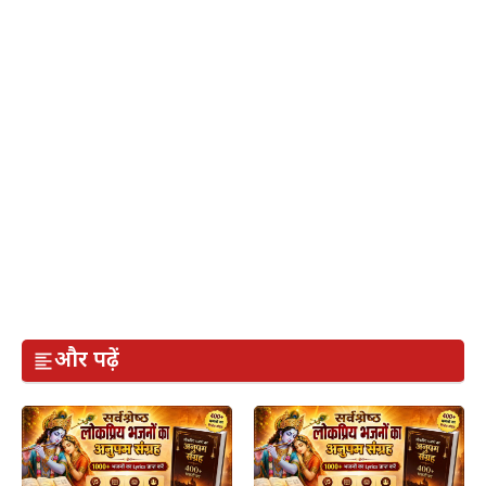
और पढ़ें