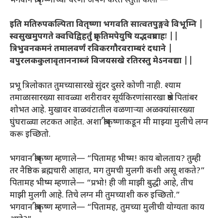
भगवान श्रीकृष्णांच्या चरणी अर्पण करत स्तुती केली —
इति मतिरुपकल्पिता वितृष्णा भगवति सात्वतपुङ्गवे विभूम्नि
|
स्वसुखमुपगते क्वचिद्विहर्तुं प्रकृतिमपेयुषि यद्भवप्रवाहः ||
त्रिभुवनकमनं तमालवर्णं रविकरगौरवराम्बरं दधाने |
वपुरलककुलावृताननाब्जं विजयसखे रतिरस्तु मेऽनवद्या ||
प्रभू त्रिलोकात तुमच्यासारखे सुंदर दुसरे कोणी नाही. श्याम
तमाळासारख्या सावळ्या शरीरावर सूर्यकिरणांसारखा श्रेष्ठ पितांबर
शोभत आहे. मुखावर वाळवंटातील वळणाऱ्या अळक्यांसारख्या
घुंघराळ्या लटकत आहेत. अशा श्रीकृष्णाकडून मी माझ्या मुलीचे लग्न
करू इच्छितो.
भगवान श्रीकृष्ण म्हणाले— “पितामह भीष्म! काय बोलताय? तुम्ही
तर नैष्ठिक ब्रह्मचारी आहात, मग तुमची मुलगी कशी असू शकते?”
पितामह भीष्म म्हणाले— “प्रभो! ही जी माझी बुद्धी आहे, तीच
माझी मुलगी आहे. तिचे लग्न मी तुमच्याशी करु इच्छितो.”
भगवान श्रीकृष्ण म्हणाले— “पितामह, तुमच्या मुलीची योग्यता काय