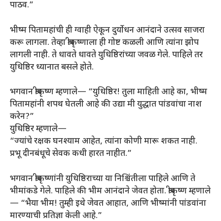
पाठव.”
भीष्म पितामहांची ही ग्वाही ऐकून दुर्योधन आनंदाने उत्सव साजरा
करू लागला. तेव्हा श्रीकृष्णाला ही गोष्ट कळली आणि त्यांना झोप
लागली नाही. ते धावते धावते युधिष्ठिरांच्या जवळ गेले. पाहिले तर
युधिष्ठिर ध्यानात बसले होते.
भगवान श्रीकृष्ण म्हणाले— “युधिष्ठिर! तुला माहिती आहे का, भीष्म
पितामहांनी शपथ घेतली आहे की उद्या मी युद्धात पांडवांचा नाश
करेन?”
युधिष्ठिर म्हणाले—
“ज्यांचे रक्षक घनश्याम आहेत, त्यांना कोणी मारू शकत नाही.
प्रभू दीनबंधूचे सेवक कधी हारत नाहीत.”
भगवान श्रीकृष्णांनी युधिष्ठिराच्या या निश्चिंतीला पाहिले आणि ते
भीमांकडे गेले. पाहिले की भीम आनंदाने जेवत होता. श्रीकृष्ण म्हणाले
— “भैया भीम! तुम्ही इथे जेवत आहात, आणि भीष्मांनी पांडवांना
मारण्याची प्रतिज्ञा केली आहे.”