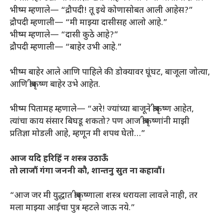
भीष्म म्हणाले— “द्रौपदी! तू इथे कोणासोबत आली आहेस?”
द्रौपदी म्हणाली— “मी माझ्या दासीसह आलो आहे.”
भीष्म म्हणाले— “दासी कुठे आहे?”
द्रौपदी म्हणाली— “बाहेर उभी आहे.”
भीष्म बाहेर आले आणि पाहिले की डोक्यावर घूंघट, बाजूला जोत्या,
आणि श्रीकृष्ण बाहेर उभे आहेत.
भीष्म पितामह म्हणाले— “अरे! ज्यांच्या बाजूने श्रीकृष्ण आहेत,
त्यांचा काय संसार बिघडू शकतो? पण आज श्रीकृष्णांनी माझी
प्रतिज्ञा मोडली आहे, म्हणून मी शपथ घेतो…”
आज यदि हरिहिं न शस्त्र उठाऊँ
तो लाजौं गंगा जननी कौ, शान्तनु सुत ना कहावौं।
“आज जर मी युद्धात श्रीकृष्णाला शस्त्र धरायला लावले नाही, तर
मला माझ्या आईचा पुत्र म्हटले जाऊ नये.”