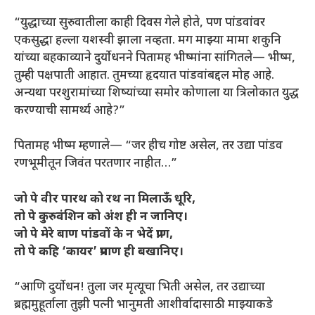
“युद्धाच्या सुरुवातीला काही दिवस गेले होते, पण पांडवांवर
एकसुद्धा हल्ला यशस्वी झाला नव्हता. मग माझ्या मामा शकुनि
यांच्या बहकाव्याने दुर्योधनने पितामह भीष्मांना सांगितले— भीष्म,
तुम्ही पक्षपाती आहात. तुमच्या हृदयात पांडवांबद्दल मोह आहे.
अन्यथा परशुरामांच्या शिष्यांच्या समोर कोणाला या त्रिलोकात युद्ध
करण्याची सामर्थ्य आहे?”
पितामह भीष्म म्हणाले— “जर हीच गोष्ट असेल, तर उद्या पांडव
रणभूमीतून जिवंत परतणार नाहीत…”
जो पे वीर पारथ को रथ ना मिलाऊँ धूरि
,
तो पे कुरुवंशिन को अंश ही न जानिए।
जो पे मेरे बाण पांडवों के न भेदें प्राण,
तो पे कहि ‘कायर’ प्रमाण ही बखानिए।
“आणि दुर्योधन! तुला जर मृत्यूचा भिती असेल, तर उद्याच्या
ब्रह्ममुहूर्ताला तुझी पत्नी भानुमती आशीर्वादासाठी माझ्याकडे