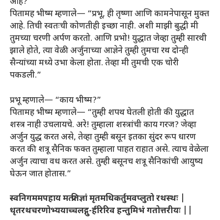
आहे?”
पितामह भीष्म म्हणाले— “प्रभू, ही तृष्णा आणि कामनेपासून मुक्त
आहे. तिची स्वतःची कोणतीही इच्छा नाही. अशी माझी बुद्धी मी
तुमच्या चरणी अर्पण करतो. आणि प्रभो! युद्धात जेव्हा तुम्ही सारथी
झाले होते, त्या वेळी अर्जुनाच्या आज्ञेने तुम्ही तुमचा रथ दोन्ही
सैन्यांच्या मध्ये उभा केला होता. तेव्हा मी तुमची एक चोरी
पकडली.”
प्रभू म्हणाले— “काय भीष्म?”
पितामह भीष्म म्हणाले— “तुम्ही शपथ घेतली होती की युद्धात
शस्त्र नाही उचलायचे. अरे! तुम्हाला शस्त्रांची काय गरज? जेव्हा
अर्जुन युद्ध करत असे, तेव्हा तुम्ही बसून इतका सुंदर रूप धारण
करत की शत्रू सैनिक फक्त तुम्हाला पाहत राहात असे. त्याच वेळेला
अर्जुन त्याचा वध करत असे. तुम्ही बसूनच शत्रू सैनिकांची आयुष्य
घेऊन जात होतास.”
स्वनिगममपहाय मत्प्रतिज्ञां मृतमधिकर्तुमवप्लुतो रथस्थः
|
धृतरथचरणोभ्ययाच्चलद्गु-र्हरिरिव हन्तुमिभं गतोत्तरीयः ||