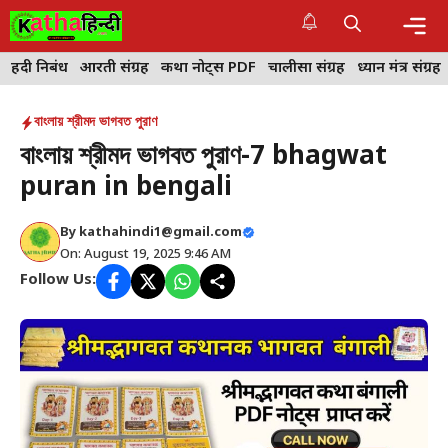
Skip
to
content
Me
हिंदी निबंध
आरती संग्रह
कथा नोट्स PDF
चालीसा संग्रह
ध्यान मंत्र संग्रह
বাংলায় শ্রীমদ ভাগবত পুরাণ
বাংলায় শ্রীমদ ভাগবত পুরাণ-7 bhagwat
puran in bengali
By
kathahindi1@gmail.com
On: August 19, 2025 9:46 AM
Follow Us: