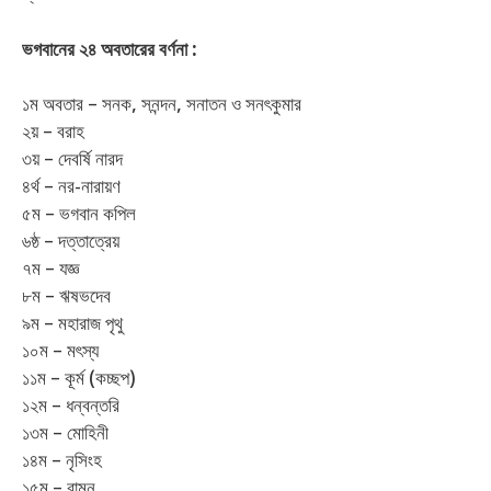
ভগবানের ২৪ অবতারের বর্ণনা :
১ম অবতার – সনক, সনন্দন, সনাতন ও সনৎকুমার
২য় – বরাহ
৩য় – দেবর্ষি নারদ
৪র্থ – নর-নারায়ণ
৫ম – ভগবান কপিল
৬ষ্ঠ – দত্তাত্রেয়
৭ম – যজ্ঞ
৮ম – ঋষভদেব
৯ম – মহারাজ পৃথু
১০ম – মৎস্য
১১ম – কূর্ম (কচ্ছপ)
১২ম – ধন্বন্তরি
১৩ম – মোহিনী
১৪ম – নৃসিংহ
১৫ম – বামন