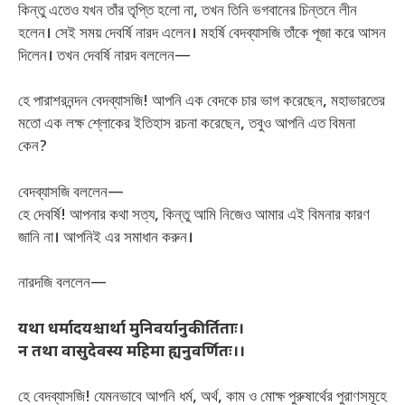
কিন্তু এতেও যখন তাঁর তৃপ্তি হলো না, তখন তিনি ভগবানের চিন্তনে লীন
হলেন। সেই সময় দেবর্ষি নারদ এলেন। মহর্ষি বেদব্যাসজি তাঁকে পূজা করে আসন
দিলেন। তখন দেবর্ষি নারদ বললেন—
হে পারাশরনন্দন বেদব্যাসজি! আপনি এক বেদকে চার ভাগ করেছেন, মহাভারতের
মতো এক লক্ষ শ্লোকের ইতিহাস রচনা করেছেন, তবুও আপনি এত বিমনা
কেন?
বেদব্যাসজি বললেন—
হে দেবর্ষি! আপনার কথা সত্য, কিন্তু আমি নিজেও আমার এই বিমনার কারণ
জানি না। আপনিই এর সমাধান করুন।
নারদজি বললেন—
यथा धर्मादयश्चार्था मुनिवर्यानुकीर्तिताः।
न तथा वासुदेवस्य महिमा ह्यनुवर्णितः।।
হে বেদব্যাসজি! যেমনভাবে আপনি ধর্ম, অর্থ, কাম ও মোক্ষ পুরুষার্থের পুরাণসমূহে