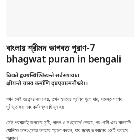
বাংলায় শ্রীমদ ভাগবত পুরাণ-7
bhagwat puran in bengali
विद्यते हृदयग्रन्थिश्छिद्यन्ते सर्वसंशयाः।
क्षीयन्ते चास्य कर्माणि दृष्टएवात्मनीश्वरे।।
যখন সেই তত্ত্বের জ্ঞান হয়, তখন হৃদয়ের গ্রন্থি খুলে যায়, সমস্ত সংশয়
দূরীভূত হয় এবং কর্মবন্ধন ছিন্ন হয়।
সেই পরমাত্মাই জগতের সৃষ্টি, পালন ও সংহারার্থে দেবতা, পশু-পক্ষী এবং মানবাদি
যোনিতে অসংখ্যবার অবতার গ্রহণ করেন, যার মধ্যে ভগবানের ২৪টি অবতার
প্রধান।