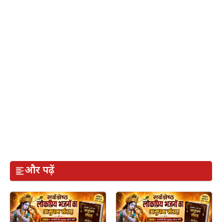
और पढ़ें