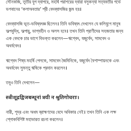
সৌনকজি, তৃতীয় যুগ দ্বাপরে, মহর্ষি পরাশরের দ্বারা বসুকন্যা সত্যবতীর গর্ভে
ভগবানের ‘কলাঅবতার’ শ্রী বেদব্যাসজির জন্ম হয়।
বেদব্যাসজি ভূত-ভবিষ্যৎজ্ঞ ছিলেন। তিনি ভবিষ্যৎ দেখলেন যে কলিযুগে মানুষ
অল্পবুদ্ধি, অল্পায়ু, ভাগ্যহীন ও অলস হবে। তখন তিনি প্রাণীদের সহজতার জন্য
এক বেদকে চার ভাগে বিভক্ত করলেন—ঋগ্বেদ, যজুর্বেদ, সামবেদ ও
অথর্ববেদ।
ঋগ্বেদ শিষ্য মহর্ষি পেলকে, সামবেদ জৈমিনিকে, যজুর্বেদ বৈশাম্পায়নকে এবং
অথর্ববেদ সুমন্তু ঋষিকে প্রদান করলেন।
তবুও তিনি দেখলেন—
स्त्रीशूद्रद्विजबन्धूनां त्रयी न श्रुतिगोचराः।
নারী, শূদ্র এবং অধম ব্রাহ্মণদের বেদে অধিকার নেই। তখন তিনি এক লক্ষ
শ্লোকবিশিষ্ট মহাভারত রচনা করলেন।