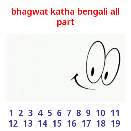
bhagwat katha bengali all
part
1
2
3
4
5
6
7
8
9
10
11
12 13 14 15 16 17 18 19