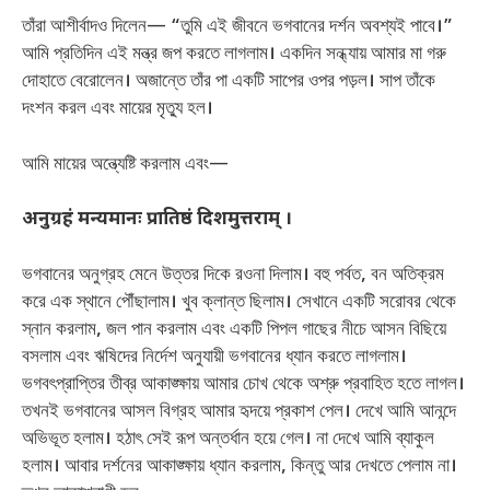
তাঁরা আশীর্বাদও দিলেন— “তুমি এই জীবনে ভগবানের দর্শন অবশ্যই পাবে।”
আমি প্রতিদিন এই মন্ত্র জপ করতে লাগলাম। একদিন সন্ধ্যায় আমার মা গরু
দোহাতে বেরোলেন। অজান্তে তাঁর পা একটি সাপের ওপর পড়ল। সাপ তাঁকে
দংশন করল এবং মায়ের মৃত্যু হল।
আমি মায়ের অন্ত্যেষ্টি করলাম এবং—
अनुग्रहं मन्यमानः प्रातिष्ठं दिशमुत्तराम् ।
ভগবানের অনুগ্রহ মেনে উত্তর দিকে রওনা দিলাম। বহু পর্বত, বন অতিক্রম
করে এক স্থানে পৌঁছালাম। খুব ক্লান্ত ছিলাম। সেখানে একটি সরোবর থেকে
স্নান করলাম, জল পান করলাম এবং একটি পিপল গাছের নীচে আসন বিছিয়ে
বসলাম এবং ঋষিদের নির্দেশ অনুযায়ী ভগবানের ধ্যান করতে লাগলাম।
ভগবৎপ্রাপ্তির তীব্র আকাঙ্ক্ষায় আমার চোখ থেকে অশ্রু প্রবাহিত হতে লাগল।
তখনই ভগবানের আসল বিগ্রহ আমার হৃদয়ে প্রকাশ পেল। দেখে আমি আনন্দে
অভিভূত হলাম। হঠাৎ সেই রূপ অন্তর্ধান হয়ে গেল। না দেখে আমি ব্যাকুল
হলাম। আবার দর্শনের আকাঙ্ক্ষায় ধ্যান করলাম, কিন্তু আর দেখতে পেলাম না।