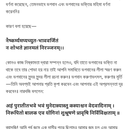
বর্ণনা করেছেন, তেমনভাবে ভগবান এবং ভগবানের ভক্তির মহিমা বর্ণনা
করেননি।
কারণ বলা হয়েছে—
नैष्कर्म्यमप्यच्युत-भाववर्जितं
न शोभते ज्ञानमलं निरञ्जनम्।।
কোনও কাজ নিষ্কামতা দ্বারা সম্পন্ন হলেও, যদি তাতে ভগবানের ভক্তি না
থাকে তবে তার শোভা হয় না। তাই আপনি সমাধিতে ভগবানের লীলা স্মরণ করুন
এবং ভগবানের সুন্দর সুন্দর লীলা রচনা করুন। ভগবান করুণাভৎসল, করুণার মূর্তি
—তিনি অবশ্যই আপনার প্রতি কৃপা করবেন এবং আপনার এই অপ্রসন্নতা দূর
করবেন। নারদজি বললেন:
अहं पुरातीतभवे भवं मुनेदास्यास्तु कस्याश्चन वेदवादिनाम् ।
निरूपितो बालक एव योगिनां शुश्रूषणे प्रावृषि निर्विविक्षताम् ॥
ব্যাসজি! আমি পূর্ব জন্মে এক দাসীর পুত্র ছিলাম। আমার জন্ম হল এবং আমার