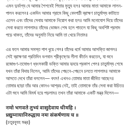
এমন দুর্ভাগ্য যে আমার শৈশবেই পিতার মৃত্যু হল। আমার মাতা আমাকে লালন-
পালন করলেন। একদিন আমার গ্রামে কিছু বেদপাঠী ব্রাহ্মণ চাতুর্মাস্য কাটাতে
এলেন এবং তাঁদের সেবায় আমাকে নিয়োগ করা হল। আমি মনোযোগ দিয়ে তাঁদের
সেবা করতে লাগলাম। তাঁদের ভোজন শেষ হলে পাতলে যা কিছু অবশিষ্ট প্রসাদ
পড়ে থাকত, তাঁদের অনুমতি নিয়ে আমি তা খেয়ে নিতাম।
এর ফলে আমার সমস্ত পাপ ধুয়ে গেল। তাঁদের ধর্মে আমার আসক্তি জাগল।
সেই ব্রাহ্মণরা প্রতিদিন ভগবান শ্রীকৃষ্ণের লীলা কীর্তন করতেন, যা শুনে
রজোগুণ-তমোগুণ ধ্বংসকারী ভক্তি আমার হৃদয়ে প্রকাশ পেল। চাতুর্মাস্য শেষে
যখন তাঁরা বিদায় নিলেন, আমি তাঁদের পেছনে-পেছনে চলতে লাগলাম। আমাকে
আসতে দেখে তাঁরা বললেন— বৎস! এখনও তোমার মাতা জীবিত আছেন।
তোমার ছাড়া তাঁর আর কোনও আশ্রয় নেই, তাই তোমাকে তাঁর সেবা করা উচিত।
এটা শুনে আমি বিমর্ষ হয়ে পড়লাম। তখন তাঁরা আমাকে একটি মন্ত্র দিলেন—
नमो भगवते तुभ्यं वासुदेवाय धीमहि ।
प्रद्युम्नायानिरुद्धाय नमः संकर्षणाय च ॥
(চতুরব্যূহ মন্ত্র)