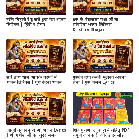
बाँके बिहारी रे दूर करो दुख मेरा भजन
व्रज के नंदलाला राधा जी के
लिरिक्स | हिंदी व रोमन
सांवरिया भजन लिरिक्स |
Krishna Bhajan
सारे तीर्थ धाम आपके चरणों में
गुरुदेव दया करके मुझको अपना
भजन लिरिक्स | गुरु वंदना भजन
लेना | गुरु भजन Lyrics
आओ गजानन आओ भजन Lyrics
शिव पुराण श्लोक अर्थ सहित PDF:
| श्री गणेश जी का सुंदर भजन
संपूर्ण जानकारी और डाउनलोड