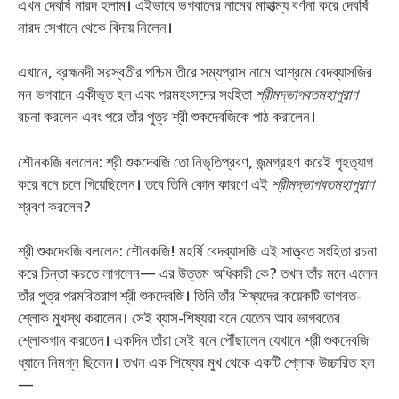
এখন দেবর্ষি নারদ হলাম। এইভাবে ভগবানের নামের মাহাত্ম্য বর্ণনা করে দেবর্ষি
নারদ সেখানে থেকে বিদায় নিলেন।
এখানে, ব্রহ্মনদী সরস্বতীর পশ্চিম তীরে সম্যপ্রাস নামে আশ্রমে বেদব্যাসজির
মন ভগবানে একীভূত হল এবং পরমহংসদের সংহিতা
শ্রীমদ্ভাগবতমহাপুরাণ
রচনা করলেন এবং পরে তাঁর পুত্র শ্রী শুকদেবজিকে পাঠ করালেন।
শৌনকজি বললেন: শ্রী শুকদেবজি তো নিভৃতিপ্রবণ, জন্মগ্রহণ করেই গৃহত্যাগ
করে বনে চলে গিয়েছিলেন। তবে তিনি কোন কারণে এই
শ্রীমদ্ভাগবতমহাপুরাণ
শ্রবণ করলেন?
শ্রী শুকদেবজি বললেন: শৌনকজি! মহর্ষি বেদব্যাসজি এই সাত্ত্বত সংহিতা রচনা
করে চিন্তা করতে লাগলেন— এর উত্তম অধিকারী কে? তখন তাঁর মনে এলেন
তাঁর পুত্র পরমবিতরাগ শ্রী শুকদেবজি। তিনি তাঁর শিষ্যদের কয়েকটি ভাগবত-
শ্লোক মুখস্থ করালেন। সেই ব্যাস-শিষ্যরা বনে যেতেন আর ভাগবতের
শ্লোকগান করতেন। একদিন তাঁরা সেই বনে পৌঁছালেন যেখানে শ্রী শুকদেবজি
ধ্যানে নিমগ্ন ছিলেন। তখন এক শিষ্যের মুখ থেকে একটি শ্লোক উচ্চারিত হল
—