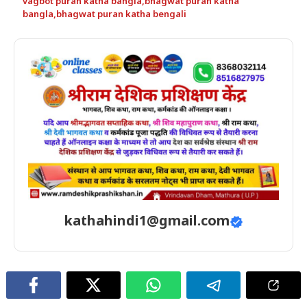
vagbot puran katha bangla
,
bhagwat puran katha
bangla
,
bhagwat puran katha bengali
kathahindi1@gmail.com