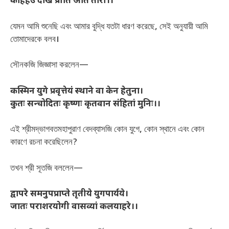
कहिहउँ देखि प्रीति अति तोरी।।”
যেমন আমি শুনেছি এবং আমার বুদ্ধি যতটা ধারণ করেছে, সেই অনুযায়ী আমি
তোমাদেরকে বলব।
সৌনকজি জিজ্ঞাসা করলেন—
कस्मिन युगे प्रवृत्तेयं स्थाने वा केन हेतुना।
कुतः सन्चोदितः कृष्णः कृतवान संहितां मुनिः।।
এই শ্রীমদ্ভাগবতমহাপুরাণ বেদব্যাসজি কোন যুগে, কোন স্থানে এবং কোন
কারণে রচনা করেছিলেন?
তখন শ্রী সূতজি বললেন—
द्वापरे समनुपप्राप्ते तृतीये युगपार्यये।
जातः पराशरयोगी वासव्यां कलयाहरे।।