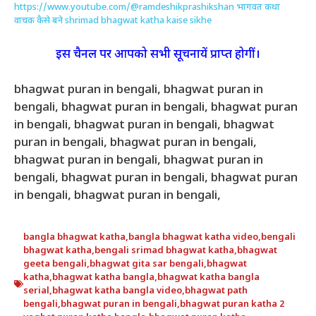
https://www.youtube.com/@ramdeshikprashikshan
भागवत कथा
वाचक कैसे बने shrimad bhagwat katha kaise sikhe
इस चैनल पर आपको सभी सूचनायें प्राप्त होगीं।
bhagwat puran in bengali, bhagwat puran in
bengali, bhagwat puran in bengali, bhagwat puran
in bengali, bhagwat puran in bengali, bhagwat
puran in bengali, bhagwat puran in bengali,
bhagwat puran in bengali, bhagwat puran in
bengali, bhagwat puran in bengali, bhagwat puran
in bengali, bhagwat puran in bengali,
bangla bhagwat katha
,
bangla bhagwat katha video
,
bengali
bhagwat katha
,
bengali srimad bhagwat katha
,
bhagwat
geeta bengali
,
bhagwat gita sar bengali
,
bhagwat
katha
,
bhagwat katha bangla
,
bhagwat katha bangla
serial
,
bhagwat katha bangla video
,
bhagwat path
bengali
,
bhagwat puran in bengali
,
bhagwat puran katha 2