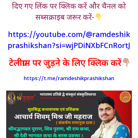
दिए गए लिंक पर क्लिक करें और चैनल को
सब्सक्राइब जरूर करें-
https://youtube.com/@ramdeshik
prashikshan?si=wjPDiNXbFCnRortJ
टेलीग्राम पर जुड़ने के लिए क्लिक करें
https://t.me/ramdeshikprashikshan