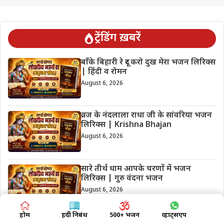
ट्रेंडिंग ख़बरें
बाँके बिहारी रे दूर करो दुख मेरा भजन लिरिक्स
| हिंदी व रोमन
August 6, 2026
व्रज के नंदलाला राधा जी के सांवरिया भजन
लिरिक्स | Krishna Bhajan
August 6, 2026
सारे तीर्थ धाम आपके चरणों में भजन
लिरिक्स | गुरु वंदना भजन
August 6, 2026
होम
हिंदी निबंध
500+ भजन
व्हाट्सएप
गुरुदेव दया करके मुझको अपना लेना | गुरु