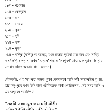
১৬ম – পরশুরাম
১৭ম – বেদব্যাস
১৮ম – রাম
১৯ম – বলরাম
২০ম – কৃষ্ণ
২১ম – হরি
২২ম – হংস
২৩ম – বুদ্ধ
২৪ম – কল্কি (কলিযুগের অন্তে, যখন রাজারা লুটেরা হয়ে যাবে এবং সর্বত্র
অধর্ম ছড়িয়ে পড়বে, তখন ‘সম্ভল’ গ্রামে ‘বিষ্ণুযশ’ নামে এক ব্রাহ্মণের গৃহে
ভগবান কল্কি অবতার ধারণ করবেন)।
সৌনকজি, এই ‘ভাগবত’ নামক পুরাণ বেদসম্মত। আমি শ্রী শুকদেবজির কৃপায়,
তাঁর অনুগ্রহে যখন তিনি রাজা পরীক্ষিতকে কাথা শুনাচ্ছিলেন, সেই সময় আমি-ও
এর অধ্যয়ন করেছিলাম।
“तदपि जथा श्रुत जस मति मोरी।