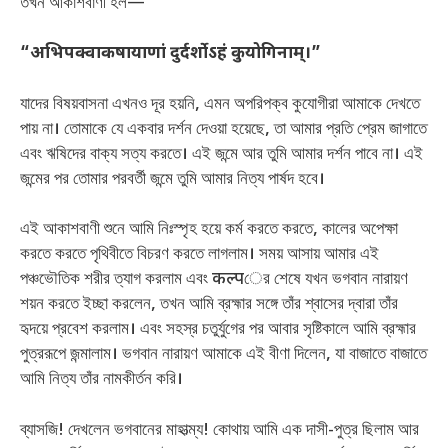
তখন আকাশবাণী হল—
“अभिपक्वाकषायाणां दुर्दर्शोऽहं कुयोगिनाम्।”
যাদের বিষয়বাসনা এখনও দূর হয়নি, এমন অপরিপক্ব কুযোগীরা আমাকে দেখতে
পায় না। তোমাকে যে একবার দর্শন দেওয়া হয়েছে, তা আমার প্রতি প্রেম জাগাতে
এবং ঋষিদের বাক্য সত্য করতে। এই জন্মে আর তুমি আমার দর্শন পাবে না। এই
জন্মের পর তোমার পরবর্তী জন্মে তুমি আমার নিত্য পার্ষদ হবে।
এই আকাশবাণী শুনে আমি নিঃস্পৃহ হয়ে কর্ম করতে করতে, কালের অপেক্ষা
করতে করতে পৃথিবীতে বিচরণ করতে লাগলাম। সময় আসায় আমার এই
পঞ্চভৌতিক শরীর ত্যাগ করলাম এবং कल्पের শেষে যখন ভগবান নারায়ণ
শয়ন করতে ইচ্ছা করলেন, তখন আমি ব্রহ্মার সঙ্গে তাঁর শ্বাসের দ্বারা তাঁর
হৃদয়ে প্রবেশ করলাম। এবং সহস্র চতুর্যুগের পর আবার সৃষ্টিকালে আমি ব্রহ্মার
পুত্ররূপে জন্মালাম। ভগবান নারায়ণ আমাকে এই বীণা দিলেন, যা বাজাতে বাজাতে
আমি নিত্য তাঁর নামকীর্তন করি।
ব্যাসজি! দেখলেন ভগবানের মাহাত্ম্য! কোথায় আমি এক দাসী-পুত্র ছিলাম আর