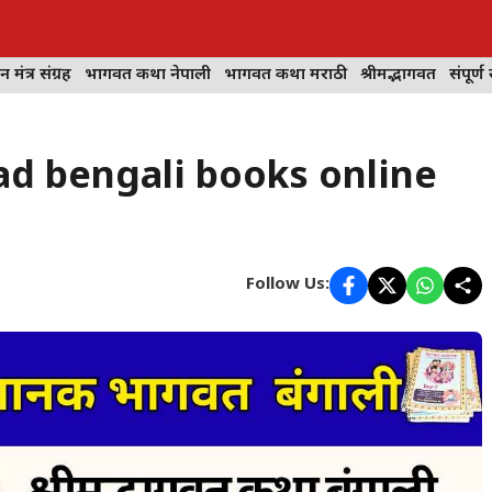
न मंत्र संग्रह
भागवत कथा नेपाली
भागवत कथा मराठी
श्रीमद्भागवत
संपूर्ण 
-5 read bengali books online
Follow Us: