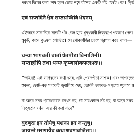
প্রথম দিনের কথা শেষ হলে জোর শব্দে বাঁশের একটি গাঁট ফেটে গেল। দ্বিতীয়
एवं सप्तदिनैश्चैव सप्तग्रन्थिविभेदनम्
এইভাবে সাত দিনে সাতটি গাঁট ভেদ হয়ে ধুন্ধকারী দিব্যরূপে প্রকাশ পেল। 
মুকুট, কানে কুণ্ডল শোভিত। সে গোকার্ণজির চরণে প্রণাম করে বলল—
धन्या भागवती वार्ता प्रेतपीडा विनाशिनी।
सप्ताहोपि तथा धन्यः कृष्णलोकफलप्रदः।।
“ভাইয়া! এই ভাগবতের কথা ধন্য, এটি প্রেতপীড়া নাশক। এবং ভাগবতের 
শুকনা, ছোট-বড় সবকেই জ্বালিয়ে দেয়, তেমনি ভাগবত-সপ্তাহ শ্রবণে মন, 
যা অন্য সময় প্রাতঃকালে রন্ধন হয়, তা সায়ংকালে নষ্ট হয়; যা অন্য সময
নিত্যতার বর্ণনা আর কী করা যাবে?
बुदबुदा इव तोयेषु मशका इव जन्तुषु।
जायन्ते मरणायैव कथाश्रवणवर्जिताः।।