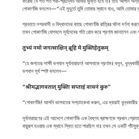
করেছি যে শত শত গয়া-শ্রাদ্ধেও আমার মুক্তি হবে না। তাই আপনি অন্
গোকার্ণজি বললেন—“এই মুহূর্তে তুমি তোমার স্থানে যাও, আমি তোমার মু
প্রভাতে নগরবাসী ও বিদ্বানদের কাছে গোকার্ণজি রাত্রির ঘটনা বর্ণনা কর
তখন গোকার্ণজি যোগবলে সূর্যদেবের গতি রোধ করে প্রণাম জানালেন এ
तुभ्यं नमो जगत्साक्षिन् ब्रूहि मे मुक्तिहेतुकम्
“হে জগতের সাক্ষী ভগবান সূর্যনারায়ণ! আপনাকে প্রণাম। বলুন, ধুন্ধকার
ভগবান সূর্য স্পষ্ট বললেন—
“श्रीमद्भागवतात् मुक्तिः सप्ताहं वाचनं कुरु”
“গোকার্ণজি! আপনি ভাগবতের সপ্তাহকথা করুন, এর দ্বারাই ধুন্ধকারীর 
সূর্যনারায়ণের এই আদেশে গোকার্ণজি এক বৈষ্ণব ব্রাহ্মণকে প্রধান শ
বায়ুরূপ হওয়ায় এক স্থানে স্থিত হতে পারছিল না। তখন সে একটি গাঁটযুক্