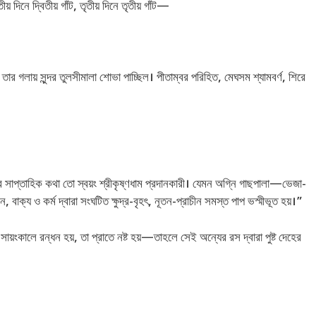
 দিনে দ্বিতীয় গাঁট, তৃতীয় দিনে তৃতীয় গাঁট—
তার গলায় সুন্দর তুলসীমালা শোভা পাচ্ছিল। পীতাম্বর পরিহিত, মেঘসম শ্যামবর্ণ, শিরে
সাপ্তাহিক কথা তো স্বয়ং শ্রীকৃষ্ণধাম প্রদানকারী। যেমন অগ্নি গাছপালা—ভেজা-
বাক্য ও কর্ম দ্বারা সংঘটিত ক্ষুদ্র-বৃহৎ, নূতন-প্রাচীন সমস্ত পাপ ভস্মীভূত হয়।”
় সায়ংকালে রন্ধন হয়, তা প্রাতে নষ্ট হয়—তাহলে সেই অন্যের রস দ্বারা পুষ্ট দেহের