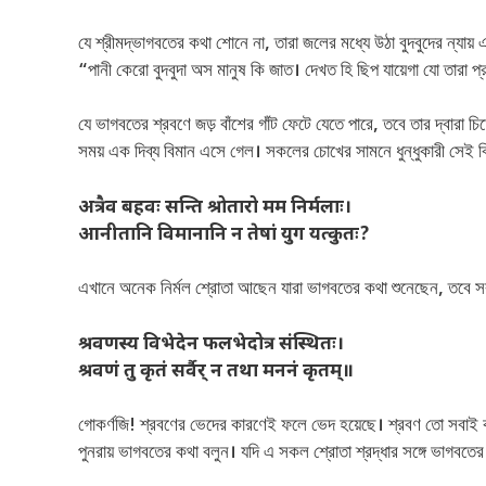
যে শ্রীমদ্ভাগবতের কথা শোনে না, তারা জলের মধ্যে উঠা বুদবুদের ন্যায
“পানী কেরো বুদবুদা অস মানুষ কি জাত। দেখত হি ছিপ যায়েগা যো তারা 
যে ভাগবতের শ্রবণে জড় বাঁশের গাঁট ফেটে যেতে পারে, তবে তার দ্বারা চ
সময় এক দিব্য বিমান এসে গেল। সকলের চোখের সামনে ধুন্ধুকারী সেই
अत्रैव बहवः सन्ति श्रोतारो मम निर्मलाः।
आनीतानि विमानानि न तेषां युग यत्कुतः?
এখানে অনেক নির্মল শ্রোতা আছেন যারা ভাগবতের কথা শুনেছেন, তবে 
श्रवणस्य विभेदेन फलभेदोत्र संस्थितः।
श्रवणं तु कृतं सर्वैर् न तथा मननं कृतम्॥
গোকর্ণজি! শ্রবণের ভেদের কারণেই ফলে ভেদ হয়েছে। শ্রবণ তো সবাই 
পুনরায় ভাগবতের কথা বলুন। যদি এ সকল শ্রোতা শ্রদ্ধার সঙ্গে ভাগবত