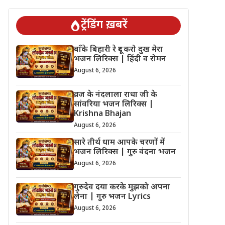
ट्रेंडिंग ख़बरें
बाँके बिहारी रे दूर करो दुख मेरा
भजन लिरिक्स | हिंदी व रोमन
August 6, 2026
व्रज के नंदलाला राधा जी के
सांवरिया भजन लिरिक्स |
Krishna Bhajan
August 6, 2026
सारे तीर्थ धाम आपके चरणों में
भजन लिरिक्स | गुरु वंदना भजन
August 6, 2026
गुरुदेव दया करके मुझको अपना
लेना | गुरु भजन Lyrics
August 6, 2026