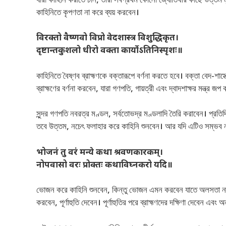
যাঁরা কাহিনি করাতে চান, তাঁরা সর্বপ্রথম কোনো জ্যোতিষীর কাছে উত্তম মুহ
কাহিনিতে কৃপণতা না করে ব্যয় করবেন।
विरक्तो वैष्णवो विप्रो वेदशास्त्र विशुद्धिकृत।
दृष्टान्तकुशलो धीरो वक्ता कार्योऽतिनिस्पृशः॥
কাহিনিতে বৈষ্ণব ব্রাহ্মণকে বক্তারূপে বর্ণনা করতে হবে। বক্তা বেদ-শাস্ত্র
ব্রাহ্মণের বর্ণনা করবেন, যারা গণপতি, গায়ত্রী এবং দ্বাদশাক্ষর মন্ত্
সুন্দর গণপতি নবরত্র মণ্ডল, সর্বতোভদ্র মণ্ডলাদি তৈরি করাবেন। প্রতিদি
তবে উত্তম, নচেৎ ফলাহার করে কাহিনি শুনবেন। আর যদি এটিও সম্ভব
भोजनं तु वरं मन्ये कथा श्रवणकारकम्।
नोपवासो वरः प्रोक्तः कथाविघ्नकरो यदि॥
ভোজন করে কাহিনি শুনবেন, কিন্তু ভোজন এমন করবেন যাতে অলসতা না 
করবেন, পূর্ণাহুতি দেবেন। পূর্ণাহুতির পরে ব্রাহ্মণদের দক্ষিণা দেবেন