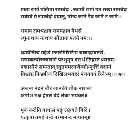
माता रामो मत्पिता रामचंद्रः
, स्वामी रामो मत सखा रामचंद्रः
सर्वस्वं मे रामचंद्रो दयालु, र्नान्य जाने नैव जाने न जाने।।
रामाय रामभद्राय रामचंद्राय वेधसे
रघुनाथाय नाथाय सीताया पतये नम:।।
ध्यायेन्नित्यं महेशं रजतगिरिनिभं चारुचन्द्रावतंसं
,
रत्नाकल्पोज्ज्वलांगं परशुमृग वराभीतिहस्तं प्रसन्नम्।
पद्मासीनं समन्तात् स्तुतममरगणैर्व्याघ्रकृत्तिं वसानं
विश्वाद्यं विश्वबीजं निखिलभयहरं पंचवक्त्रं त्रिनेत्रम्।।।।७।।
अंजना नंदनं वीरं जानकी शोक नाशनं!
कपीश मक्ष हंतारं वंदे लंका भयंकरं॥
मूकं करोति वाचालं पङ्गुं लङ्घयते गिरिं ।
यत्कृपा तमहं वन्दे परमानन्द माधवम्॥