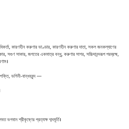
 সর্বাধিকর্তা, কারণহীন করুণার ভাণ্ডার, কারণহীন করুণার দাতা, সকল জনকল্যাণের
ার, সগুণ সাকার, জগতের একমাত্র বন্ধু, করুণার সাগর, সচ্চিদানন্দরূপ পরব্রহ্ম,
্রণাম।
ক্তি, ভগিনী-বান্ধববৃন্দ —
।
 ভগবান শ্রীকৃষ্ণের প্রত্যক্ষ শব্দমূর্তি।