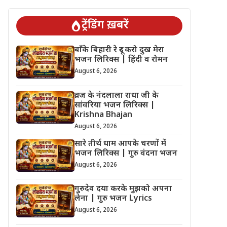
ट्रेंडिंग ख़बरें
बाँके बिहारी रे दूर करो दुख मेरा
भजन लिरिक्स | हिंदी व रोमन
August 6, 2026
व्रज के नंदलाला राधा जी के
सांवरिया भजन लिरिक्स |
Krishna Bhajan
August 6, 2026
सारे तीर्थ धाम आपके चरणों में
भजन लिरिक्स | गुरु वंदना भजन
August 6, 2026
गुरुदेव दया करके मुझको अपना
लेना | गुरु भजन Lyrics
August 6, 2026