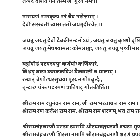
तत्पदं दर्शितं येन तस्मै श्री गुरवे नमः।।
नारायणं नमस्कृत्य नरं चैव नरोत्तमम् ।
देवीं सरस्वतीं व्यासं ततो जयमुदीरयेत्।।
जयतु जयतु देवो देवकीनन्दनोऽयं
, जयतु जयतु कृष्णो वृष्ण
जयतु जयतु मेघश्यामलः कोमलाङ्गः, जयतु जयतु पृथ्वीभारन
बर्हापीडं नटवरवपुः कर्णयोः कर्णिकारं
,
बिभ्रद् वासः कनककपिशं वैजयन्तीं च मालाम् ।
रन्ध्रान् वेणोरधरसुधया पूरयन गोपवृन्दैः,
वृन्दारण्यं स्वपदरमणं प्राविशद् गीतकीर्तिः।।
श्रीराम राम रघुनंदन राम राम
, श्री राम भरताग्रज राम राम ।
श्रीराम रण कर्कश राम राम, श्रीराम राम शरणम् भव राम र
श्रीरामचंद्रचरणौ मनसा स्मरामि श्रीरामचंद्रचरणौ वचसा गृ
श्रीरामचंद्रचरणौ शिरसा नमामि श्रीरामचंद्रचरणौ शरणं प्रपद्