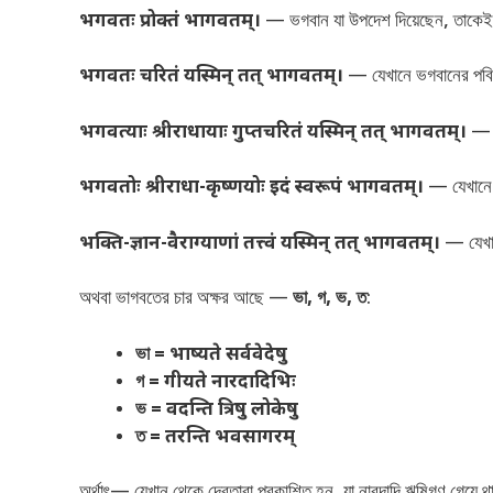
भगवतः प्रोक्तं भागवतम्।
— ভগবান যা উপদেশ দিয়েছেন, তাকেই 
भगवतः चरितं यस्मिन् तत् भागवतम्।
— যেখানে ভগবানের পবিত্
भगवत्याः श्रीराधायाः गुप्तचरितं यस्मिन् तत् भागवतम्।
— যে
भगवतोः श्रीराधा-कृष्णयोः इदं स्वरूपं भागवतम्।
— যেখানে শ্
भक्ति-ज्ञान-वैराग्याणां तत्त्वं यस्मिन् तत् भागवतम्।
— যেখানে
অথবা ভাগবতের চার অক্ষর আছে —
ভা
,
গ
,
ভ
,
ত
:
ভা =
भाष्यते सर्ववेदेषु
গ =
गीयते नारदादिभिः
ভ =
वदन्ति त्रिषु लोकेषु
ত =
तरन्ति भवसागरम्