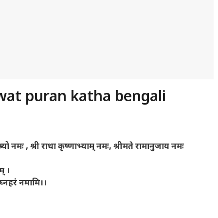
bhagwat puran katha bengali
भ्यो नमः , श्री राधा कृष्णाभ्याम् नमः, श्रीमते रामानुजाय नमः
म् ।
िघ्नहरं नमामि।।