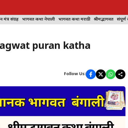
न मंत्र संग्रह
भागवत कथा नेपाली
भागवत कथा मराठी
श्रीमद्भागवत
संपूर्ण 
-1 bhagwat puran katha
Follow Us: