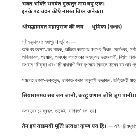
भक्त भक्ति भगवंत गुरु चतुर नाम बपु एक।
इनके पद वंदन कीएँ नासत विध्न अनेक।।
श्रीमद्भागवत महापुराण की जय — भूमिका (
বাংলায়)
শ্রীমদ্ভাগবত মহাপুরাণ ভূমিকা —
অসংখ্য ব্রহ্মাণ্ডের নায়ক, অচিন্ত্য কল্যাণগুণগণের নিধান, সর্বেশ্বর,
অভিভাবক, পরমাত্মা, অসংখ্য কামদেবের অহঙ্কার ভঞ্জনকারী, নির্গুণ নিরাক
ভগবান শ্রীকৃষ্ণ এবং শ্রী রাধারাণী জির যুগলচরণকমলে দাসের বারংবার প
সমবেত ভগবৎ-ভক্তবৃন্দ, ভাগবত-কথার অনুরাগী ভদ্রজন, ভক্তিময়ী মাতৃশ
सियाराममय सब जग जानी
, करहुं प्रणाम जोरि जुग पानी।
ভগবানের যে স্বরূপ, তাকেই ‘ভাগবত’ বলা হয়।
तेन इयं वाडमयी मूर्तिः प्रत्यक्षः कृष्ण एव हि।
— এই শ্রীমদ্ভাগবত