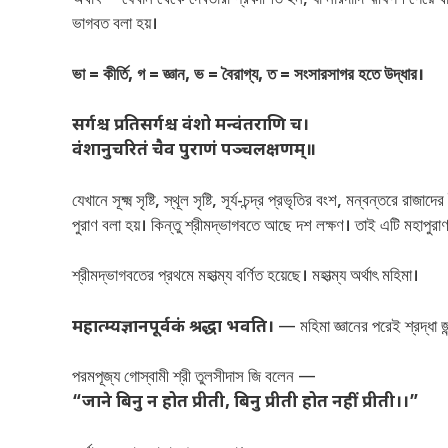
অর্থাৎ— যেখান থেকে দেবতারা প্রকাশিত হন, যা নারদাদি ঋষিগণ গেয়ে
ভাগবত বলা হয়।
ভা = কীর্তি
,
গ = জ্ঞান
,
ভ = বৈরাগ্য
,
ত = সংসারসাগর হতে উদ্ধার।
सर्गश्च प्रतिसर्गश्च वंशो मन्वंतराणि च।
वंशानुचरितं चैव पुराणं पञ्चलक्षणम्॥
যেখানে সূক্ষ্ম সৃষ্টি, স্থূল সৃষ্টি, সূর্য-চন্দ্র প্রভৃতির বংশ, মন্বন্ত
পুরাণ বলা হয়। কিন্তু শ্রীমদ্ভাগবতে আছে দশ লক্ষণ। তাই এটি মহাপুরা
শ্রীমদ্ভাগবতের প্রথমে মহাত্ম্য বর্ণিত হয়েছে। মহাত্ম্য অর্থাৎ মহিমা।
महात्म्यज्ञानपूर्वकं श्रद्धा भवति।
— মহিমা জ্ঞানের পরেই শ্রদ্ধা জন
পরমপূজ্য গোস্বামী শ্রী তুলসীদাস জি বলেন —
“जाने बिनु न होत प्रीती, बिनु प्रीती होत नहीं प्रीती।।”