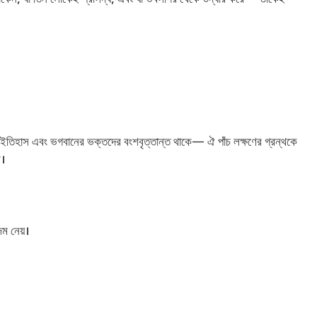
 থাকেন, যা তিন লোকেই প্রসিদ্ধ, এবং যা ভবসাগর থেকে উদ্ধার করে— তাকেই
রে রাজাদের ইতিহাস এবং ভগবানের ভক্তদের বংশবৃত্তান্ত থাকে— ঐ পাঁচ লক্ষণের গ্রন্থকে
ণ।
্ম নেয়।