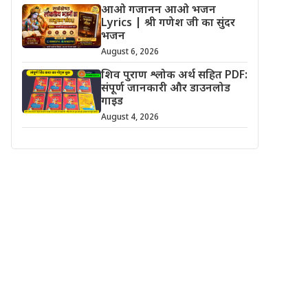
आओ गजानन आओ भजन
Lyrics | श्री गणेश जी का सुंदर
भजन
August 6, 2026
शिव पुराण श्लोक अर्थ सहित PDF:
संपूर्ण जानकारी और डाउनलोड
गाइड
August 4, 2026