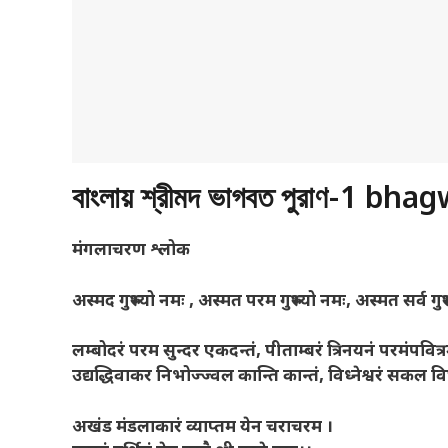
বাংলায় শ্রীমদ ভাগবত পুরাণ-1 
मंगलाचरण श्लोक
अस्मद गुरुभ्यो नमः
, अस्मत परम गुरुभ्यो नमः, अस्मत सर्व गुरु
लम्बोदरं परम सुन्दर एकदन्तं
, पीताम्बरं त्रिनयनं परमंपवित्र
उद्यद्धिवाकर निभोज्ज्वल कान्ति कान्तं, विध्नेश्वरं सकल व
अखंड मंडलाकारं व्याप्तम येन चराचरम ।